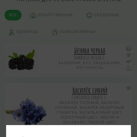
ВСЕ
ЛЕКАРСТВЕННЫЕ
СЪЕДОБНЫЕ
ЯДОВИТЫЕ
ПСИХОАКТИВНЫЕ
Бузина черная
Sambucus nigra L.
БАЛОВНИК, БУЗ, ПИЩАЛЬНИК,
ПУСТОРОСЛЬ
Василёк синий
Centaurea суanus L.
ВАСИЛЁК ПОЛЕВОЙ, ВАСИЛЁК
ПОСЕВНОЙ, ВАСИЛЁК ЛАЗОРЕВЫЙ
ГЛАВАТКА, ВАСИЛЬКОВЫЙ ЦВЕТ,
ЛОСКУТНЫЙ ЦВЕТ, ЛЮБЛЮ И
НЕНАВИЖУ, РЖЕВОЙ ЦВЕТ,
СИНОВНИЦА, СИНОЦВЕТКА,
СИНЮШНИК, СИНИЙ ЦВЕТ ВО РЖИ,