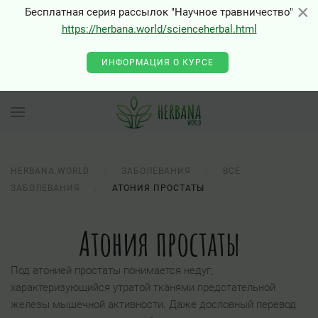
×
×
Бесплатная серия рассылок "Научное травничество"
https://herbana.world/scienceherbal.html
ИНФОРМАЦИЯ О КУРСЕ
HERBANA.WORLD
ЗАБОЛЕВАНИЯ
ВСЕ
ЗАБОЛЕВАНИЯ
АТОНИЯ ПРОСТАТЫ
Атония простаты
Под атонией простаты понимается недуг,
характеризующийся утратой тканями предстательной
железы мышечной активности. Даже дословный перевод