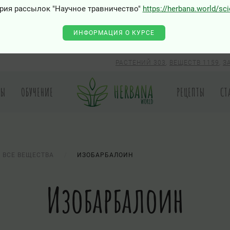
рия рассылок "Научное травничество"
https://herbana.world/sc
ИНФОРМАЦИЯ О КУРСЕ
РАСТЕНИЙ 303
,
ВЕЩЕСТВ 1159
,
З
РЫ
ОБУЧЕНИЕ
РЕЦЕПТЫ
СТ
ВСЕ ВЕЩЕСТВА
ИЗОБАРБАЛОИН
Изобарбалоин