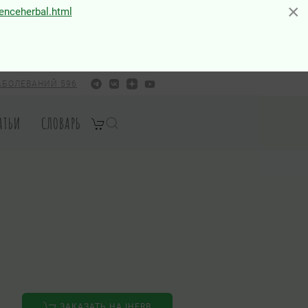
×
×
ienceherbal.html
АБОЛЕВАНИЙ 596
АТЬИ
СЛОВАРЬ
ЗАКАЗАТЬ НА IHERB