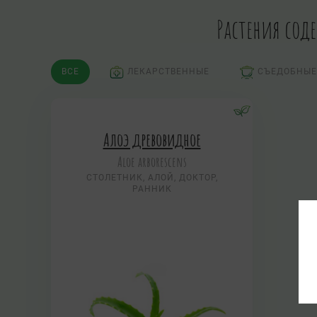
Растения сод
ВСЕ
ЛЕКАРСТВЕННЫЕ
СЪЕДОБНЫЕ
Алоэ древовидное
Aloe arborescens
СТОЛЕТНИК, АЛОЙ, ДОКТОР,
РАННИК