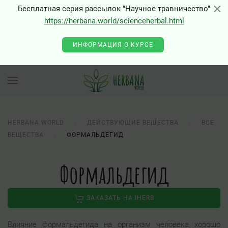
×
×
Бесплатная серия рассылок "Научное травничество"
https://herbana.world/scienceherbal.html
0 - Class "Joomla\Input\Json" not found
ИНФОРМАЦИЯ О КУРСЕ
HERBANA.WORLD
ДЕЙСТВУЮЩИЕ ВЕЩЕСТВА
ВСЕ
ВЕЩЕСТВА
ФОРМАЛЬДЕГИД
Формальдегид
ЗАКАЗАТЬ НА IHERB
Влияние формальдегида на организм человека хорошо