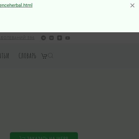
×
×
ienceherbal.html
АБОЛЕВАНИЙ 596
АТЬИ
СЛОВАРЬ
ЗАКАЗАТЬ НА IHERB