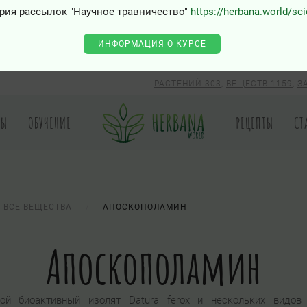
0 - Class "Joomla\Input\Json" not found
рия рассылок "Научное травничество"
https://herbana.world/sc
ИНФОРМАЦИЯ О КУРСЕ
РАСТЕНИЙ 303
,
ВЕЩЕСТВ 1159
,
З
РЫ
ОБУЧЕНИЕ
РЕЦЕПТЫ
СТ
ВСЕ ВЕЩЕСТВА
АПОСКОПОЛАМИН
Апоскополамин
ой биоактивный изолят Datura ferox и нескольких видов