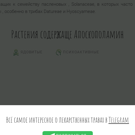
жащих к семейству пасленовых , Solanaceae, в которых часто
, особенно в трибах Datureae и Hyoscyameae.
Растения содержаще Апоскополамин
ЯДОВИТЫЕ
ПСИХОАКТИВНЫЕ
Всё самое интересное о лекарственных травах в
Telegram