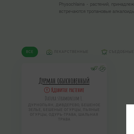
Physochlaina - растений, принадле
встречаются тропановые алкалоиды 
ВСЕ
ЛЕКАРСТВЕННЫЕ
СЪЕДОБНЫЕ
Дурман обыкновенный
Ядовитое растение
Datura stramonium L.
ДУРНОПЬЯН, ДИВДЕРЕВО, БЕШЕНОЕ
ЗЕЛЬЕ, БЕШЕНЫЕ ОГУРЦЫ, ПЬЯНЫЕ
ОГУРЦЫ, ОДУРЬ-ТРАВА, ШАЛЬНАЯ
ТРАВА