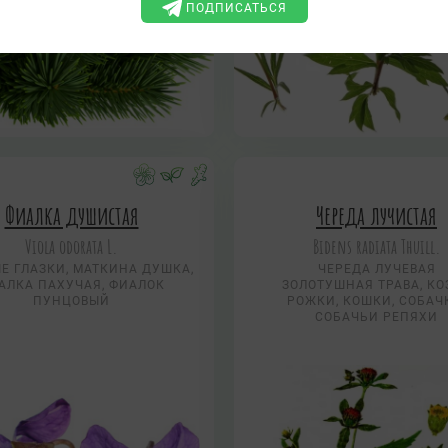
ПОДПИСАТЬСЯ
Фиалка душистая
Череда лучистая
Viola odorata L.
Bidens radiata Thuill.
Е ГЛАЗКИ, МАТКИНА ДУШКА,
ЧЕРЕДА ЛУЧЕВАЯ
АЛКА ПАХУЧАЯ, ФИАЛОК
ЗОЛОТУШНАЯ ТРАВА, КО
ПУНЦОВЫЙ
РОЖКИ, КОШКИ, СОБАЧ
СОБАЧЬИ РЕПЯХИ