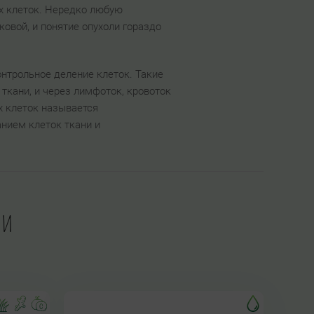
ых клеток. Нередко любую
овой, и понятие опухоли гораздо
нтрольное деление клеток. Такие
кани, и через лимфоток, кровоток
х клеток называется
нием клеток ткани и
ли