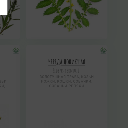
Череда поникшая
Bidens cernua L.
ЗОЛОТУШНАЯ ТРАВА, КОЗЬИ
ЗЬИ
РОЖКИ, КОШКИ, СОБАЧКИ,
КИ,
СОБАЧЬИ РЕПЯХИ