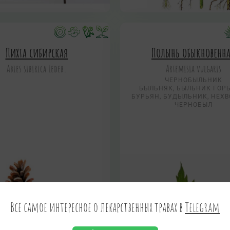
Пихта сибирская
Полынь обыкновенн
Abies sibirica Ledeb.
Artemisia vulgaris
ЧЕРНОБЫЛЬНИК
БЫЛЬНЯК, БЫЛЬНИК ГОР
БУРЬЯН, БУДЫЛЬНИК, НЕХВ
ЧЕРНОБЫЛ
Всё самое интересное о лекарственных травах в
Telegram