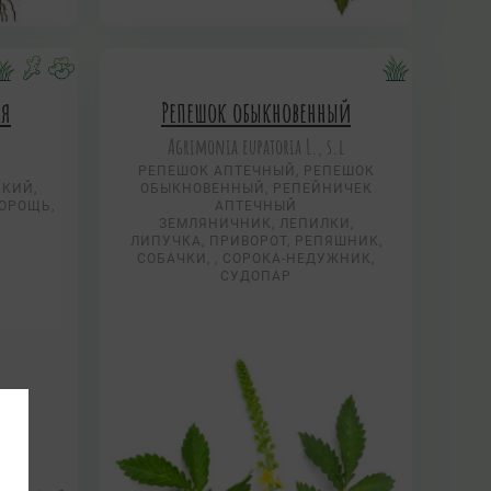
ая
Репешок обыкновенный
Agrimonia eupatoria L., s.l
РЕПЕШОК АПТЕЧНЫЙ, РЕПЕШОК
ЬКИЙ,
ОБЫКНОВЕННЫЙ, РЕПЕЙНИЧЕК
ОРОЩЬ,
АПТЕЧНЫЙ
ЗЕМЛЯНИЧНИК, ЛЕПИЛКИ,
ЛИПУЧКА, ПРИВОРОТ, РЕПЯШНИК,
СОБАЧКИ, , СОРОКА-НЕДУЖНИК,
СУДОПАР