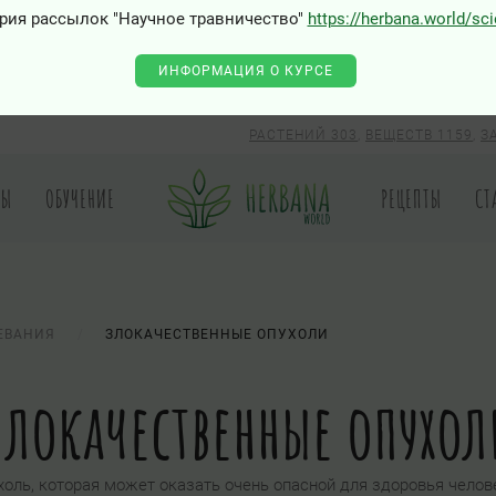
рия рассылок "Научное травничество"
https://herbana.world/sc
ИНФОРМАЦИЯ О КУРСЕ
РАСТЕНИЙ 303
,
ВЕЩЕСТВ 1159
,
З
РЫ
ОБУЧЕНИЕ
РЕЦЕПТЫ
СТ
ЕВАНИЯ
ЗЛОКАЧЕСТВЕННЫЕ ОПУХОЛИ
локачественные опухо
холь, которая может оказать очень опасной для здоровья челове