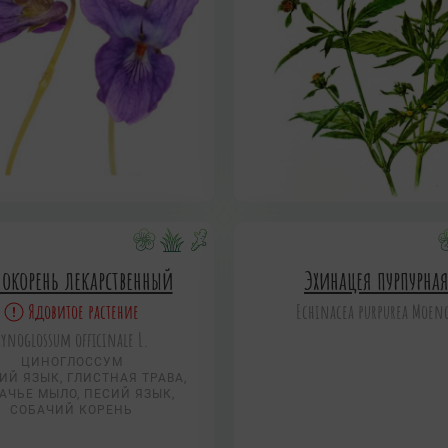
нокорень лекарственный
Эхинацея пурпурна
Ядовитое растение
Echinacea purpurea Moen
Cynoglossum officinale L.
ЦИНОГЛОССУМ
ИЙ ЯЗЫК, ГЛИСТНАЯ ТРАВА,
АЧЬЕ МЫЛО, ПЕСИЙ ЯЗЫК,
СОБАЧИЙ КОРЕНЬ