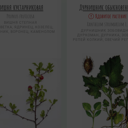
ишня кустарниковая
Дурнишник обыкнове
Prunus fruticosa
Ядовитое растение
ВИШНЯ СТЕПНАЯ
Xanthium strumarium L
ВЕТКА, ЯДРИНЕЦ, КОЗЕЛЕЦ,
ДУРНИШНИК ЗОБОВИД
НИК, ВОРОНЕЦ, КАМЕНОЛОМ
ДУРКОМАН, ДУРНИКА, ЗО
РЕПЕЙ КОЛКИЙ, ОВЕЧИЙ Р