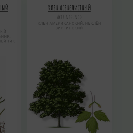
нный
Клен ясенелистный
Acer negundo
.
КЛЕН АМЕРИКАНСКИЙ, НЕКЛЁН
ВИРГИНСКИЙ
НЫЙ
БНИК,
ЕПЕЙНИК