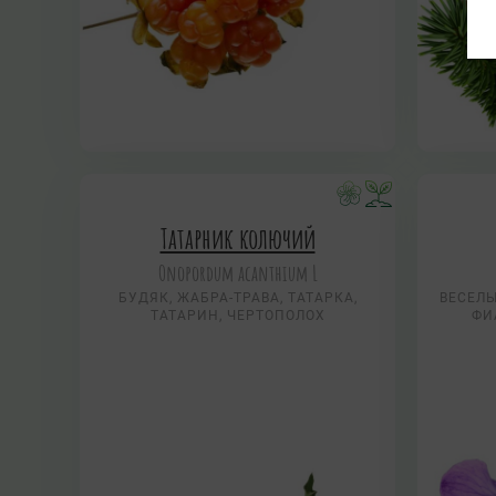
Татарник колючий
Onopordum acanthium L
БУДЯК, ЖАБРА-ТРАВА, ТАТАРКА,
ВЕСЕЛЫ
ТАТАРИН, ЧЕРТОПОЛОХ
ФИ