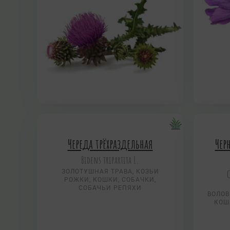
Череда трёхраздельная
Чер
Bidens tripartita L.
ЗОЛОТУШНАЯ ТРАВА, КОЗЬИ
РОЖКИ, КОШКИ, СОБАЧКИ,
СОБАЧЬИ РЕПЯХИ
ВОЛОВ
КОШ