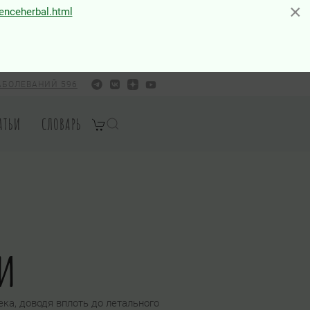
×
×
ienceherbal.html
АБОЛЕВАНИЙ 596
АТЬИ
СЛОВАРЬ
ли
ка, доводя вплоть до летального