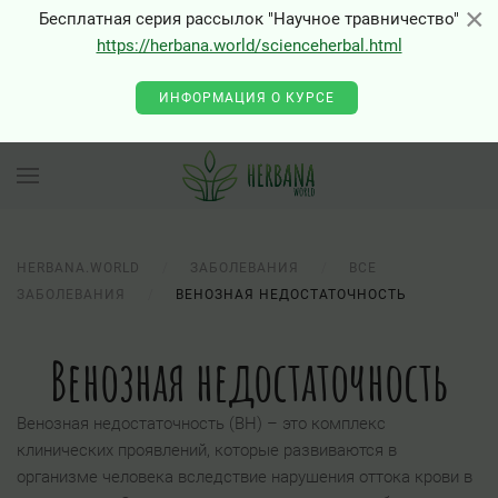
×
×
Бесплатная серия рассылок "Научное травничество"
https://herbana.world/scienceherbal.html
0 - Class "Joomla\Input\Json" not found
ИНФОРМАЦИЯ О КУРСЕ
HERBANA.WORLD
ЗАБОЛЕВАНИЯ
ВСЕ
ЗАБОЛЕВАНИЯ
ВЕНОЗНАЯ НЕДОСТАТОЧНОСТЬ
Венозная недостаточность
Венозная недостаточность (ВН) – это комплекс
клинических проявлений, которые развиваются в
организме человека вследствие нарушения оттока крови в