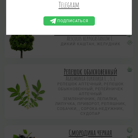
Telegram
ТРАВА, ВЕРБОВНИК, ДУБНЯК,
КРАСОТА ДЕВИЧЬЯ, ПЛАКУН,
ПЛАКУН-ТРАВА
ПОДПИСАТЬСЯ
Конский каштан обыкновенный
Aesculus hippocastanum L.
ДИКИЙ КАШТАН, ЖЕЛУДНИК
Репешок обыкновенный
Agrimonia eupatoria L., s.l
РЕПЕШОК АПТЕЧНЫЙ, РЕПЕШОК
ОБЫКНОВЕННЫЙ, РЕПЕЙНИЧЕК
АПТЕЧНЫЙ
ЗЕМЛЯНИЧНИК, ЛЕПИЛКИ,
ЛИПУЧКА, ПРИВОРОТ, РЕПЯШНИК,
СОБАЧКИ, , СОРОКА-НЕДУЖНИК,
СУДОПАР
Смородина черная