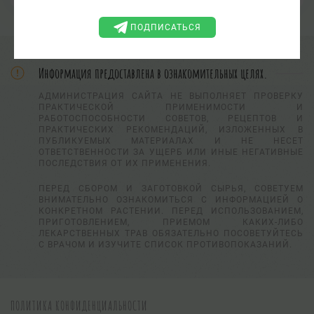
ПОДПИСАТЬСЯ
Информация предоставлена в ознакомительных целях.
АДМИНИСТРАЦИЯ САЙТА НЕ ВЫПОЛНЯЕТ ПРОВЕРКУ
ПРАКТИЧЕСКОЙ ПРИМЕНИМОСТИ И
РАБОТОСПОСОБНОСТИ СОВЕТОВ, РЕЦЕПТОВ И
ПРАКТИЧЕСКИХ РЕКОМЕНДАЦИЙ, ИЗЛОЖЕННЫХ В
ПУБЛИКУЕМЫХ МАТЕРИАЛАХ И НЕ НЕСЕТ
ОТВЕТСТВЕННОСТИ ЗА УЩЕРБ ИЛИ ИНЫЕ НЕГАТИВНЫЕ
ПОСЛЕДСТВИЯ ОТ ИХ ПРИМЕНЕНИЯ.
ПЕРЕД СБОРОМ И ЗАГОТОВКОЙ СЫРЬЯ, СОВЕТУЕМ
ВНИМАТЕЛЬНО ОЗНАКОМИТЬСЯ С ИНФОРМАЦИЕЙ О
КОНКРЕТНОМ РАСТЕНИИ. ПЕРЕД ИСПОЛЬЗОВАНИЕМ,
ПРИГОТОВЛЕНИЕМ, ПРИЕМОМ КАКИХ-ЛИБО
ЛЕКАРСТВЕННЫХ ТРАВ ОБЯЗАТЕЛЬНО ПОСОВЕТУЙТЕСЬ
С ВРАЧОМ И ИЗУЧИТЕ СПИСОК ПРОТИВОПОКАЗАНИЙ.
ПОЛИТИКА КОНФИДЕНЦИАЛЬНОСТИ