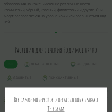
образования на коже, имеющие различные цвета —
коричневый, чёрный, красный, фиолетовый и другие. Они
могут располагаться на уровне кожи или возвышаться над
ней.
Растения для лечения Родимое пятно
ВСЕ
ЛЕКАРСТВЕННЫЕ
СЪЕДОБНЫЕ
ЯДОВИТЫЕ
ПСИХОАКТИВНЫЕ
Лук репчатый
Всё самое интересное о лекарственных травах в
Allium сера L.
Telegram