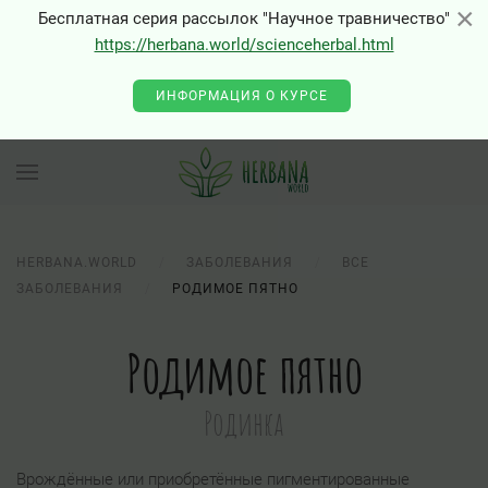
×
×
Бесплатная серия рассылок "Научное травничество"
https://herbana.world/scienceherbal.html
ИНФОРМАЦИЯ О КУРСЕ
HERBANA.WORLD
ЗАБОЛЕВАНИЯ
ВСЕ
ЗАБОЛЕВАНИЯ
РОДИМОЕ ПЯТНО
Родимое пятно
Родинка
Врождённые или приобретённые пигментированные