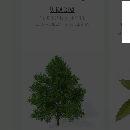
Ольха серая
Alnus incana (L.) Moench
ЕЛОХА, ЛЕШИНА, ОЛЕШИНА
БОЛ
ВОД
БОЛОТ