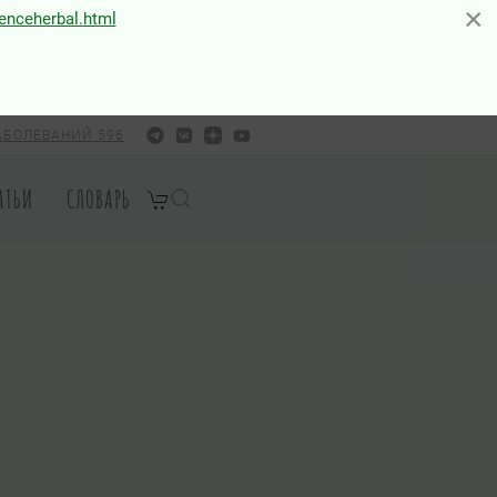
×
×
ienceherbal.html
АБОЛЕВАНИЙ 596
АТЬИ
СЛОВАРЬ