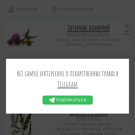
ЯДОВИТЫЕ
ПСИХОАКТИВНЫЕ
Татарник колючий
Onopordum acanthium L
БУДЯК, ЖАБРА-ТРАВА, ТАТАРКА,
ТАТАРИН, ЧЕРТОПОЛОХ
Щавель конский
Всё самое интересное о лекарственных травах в
Rumex confertus Willd.
ЩАВЕЛЬ ГУСТОЙ
Telegram
КОНЯТНИК, КОКОВНИК,
ЛЯГУШАЧЬЯ КИСЛИЦА, КОНСКАЯ
КИСЛИЦА, ГРЫЖНАЯ ТРАВА
ПОДПИСАТЬСЯ
Щавель курчавый
Rumex crispus
КОНЯТНИК, КОКОВНИК,
ЛЯГУШАЧЬЯ КИСЛИЦА, КОНСКАЯ
КИСЛИЦА, ГРЫЖНАЯ ТРАВА