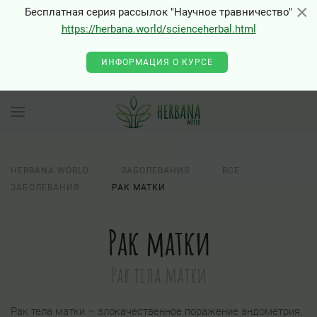
×
×
Бесплатная серия рассылок "Научное травничество"
https://herbana.world/scienceherbal.html
ИНФОРМАЦИЯ О КУРСЕ
HERBANA.WORLD
ЗАБОЛЕВАНИЯ
ВСЕ
ЗАБОЛЕВАНИЯ
РАК МАТКИ
Рак матки
Рак тела матки
Рак тела матки – злокачественное поражение эндометрия,