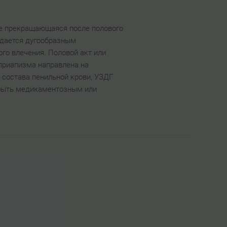
не прекращающаяся после полового
ждается дугообразным
го влечения. Половой акт или
 приапизма направлена на
 состава пенильной крови, УЗДГ
 быть медикаментозным или