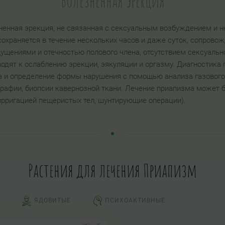
Болезненная эрекция
ненная эрекция, не связанная с сексуальным возбуждением и 
охраняется в течение нескольких часов и даже суток, сопрово
щениями и отечностью полового члена, отсутствием сексуально
одят к ослаблению эрекции, эякуляции и оргазму. Диагностика
а и определение формы нарушения с помощью анализа газового
ографии, биопсии кавернозной ткани. Лечение приапизма может
ирригацией пещеристых тел, шунтирующие операции).
Растения для лечения Приапизм
ЯДОВИТЫЕ
ПСИХОАКТИВНЫЕ