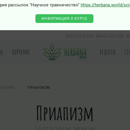
рия рассылок "Научное травничество"
https://herbana.world/sc
ИНФОРМАЦИЯ О КУРСЕ
РАСТЕНИЙ 303
,
ВЕЩЕСТВ 1159
,
З
РЫ
ОБУЧЕНИЕ
РЕЦЕПТЫ
СТ
ЕВАНИЯ
ПРИАПИЗМ
Приапизм