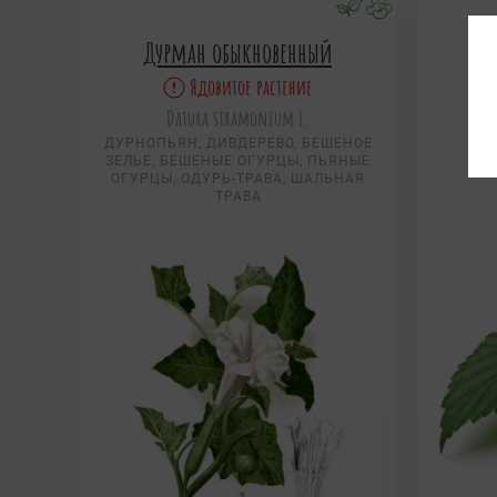
Дурман обыкновенный
Х
Ядовитое растение
Datura stramonium L.
Х
ДУРНОПЬЯН, ДИВДЕРЕВО, БЕШЕНОЕ
ЗЕЛЬЕ, БЕШЕНЫЕ ОГУРЦЫ, ПЬЯНЫЕ
ОГУРЦЫ, ОДУРЬ-ТРАВА, ШАЛЬНАЯ
ТРАВА