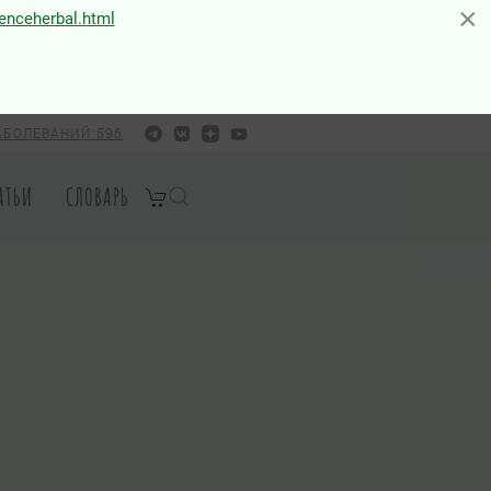
×
×
ienceherbal.html
АБОЛЕВАНИЙ 596
АТЬИ
СЛОВАРЬ