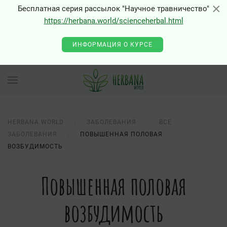
×
×
Бесплатная серия рассылок "Научное травничество"
https://herbana.world/scienceherbal.html
0 - Class "Joomla\Input\Json" not found
ИНФОРМАЦИЯ О КУРСЕ
HERBANA.WORLD
ЗАБОЛЕВАНИЯ
ВСЕ
ЗАБОЛЕВАНИЯ
ПОВЫШЕННАЯ ПОЛОВАЯ
ВОЗБУДИМОСТЬ
Повышенная половая
возбудимость