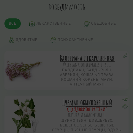
возбудимость
ВСЕ
ЛЕКАРСТВЕННЫЕ
СЪЕДОБНЫЕ
ЯДОВИТЫЕ
ПСИХОАКТИВНЫЕ
Валериана лекарственная
Valeriana officinalis L. s.l.
БАЛДРИАН, БАЛДЫРЬЯН,
АВЕРЬЯН, КОШАЧЬЯ ТРАВА,
КОШАЧИЙ КОРЕНЬ, МАУН,
АПТЕЧНЫЙ МЯУН
Дурман обыкновенный
Ядовитое растение
Datura stramonium L.
ДУРНОПЬЯН, ДИВДЕРЕВО,
БЕШЕНОЕ ЗЕЛЬЕ, БЕШЕНЫЕ
ОГУРЦЫ, ПЬЯНЫЕ ОГУРЦЫ, ОДУРЬ-