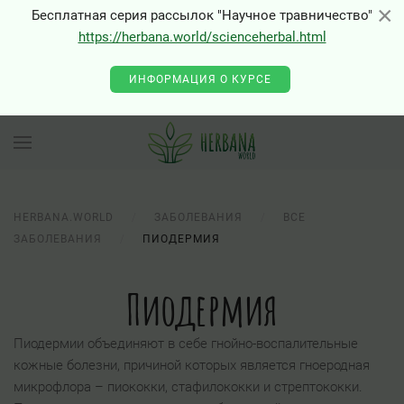
×
×
Бесплатная серия рассылок "Научное травничество"
https://herbana.world/scienceherbal.html
ИНФОРМАЦИЯ О КУРСЕ
HERBANA.WORLD
ЗАБОЛЕВАНИЯ
ВСЕ
ЗАБОЛЕВАНИЯ
ПИОДЕРМИЯ
Пиодермия
Пиодермии объединяют в себе гнойно-воспалительные
кожные болезни, причиной которых является гноеродная
микрофлора – пиококки, стафилококки и стрептококки.