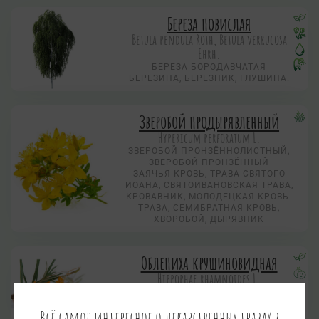
Береза повислая
Betula pendula Roth, Betula verrucosa
Ehrh.
БЕРЕЗА БОРОДАВЧАТАЯ
БЕРЕЗИНА, БЕРЕЗНИК, ГЛУШИНА.
Зверобой продырявленный
Hypericum perforatum L.
ЗВЕРОБОЙ ПРОНЗЁННОЛИСТНЫЙ,
ЗВЕРОБОЙ ПРОНЗЁННЫЙ
ЗАЯЧЬЯ КРОВЬ, ТРАВА СВЯТОГО
ИОАНА, СВЯТОИВАНОВСКАЯ ТРАВА,
КРОВАВНИК, МОЛОДЕЦКАЯ КРОВЬ-
ТРАВА, СЕМИБРАТНАЯ КРОВЬ,
ХВОРОБОЙ, ДЫРЯВНИК
Облепиха крушиновидная
Hippophae rhamnoides L.
Всё самое интересное о лекарственных травах в