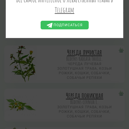
Telegram
Портулак огородный
Portulaca oleracea L.
ПОДПИСАТЬСЯ
БУТЕРЛАК, СОСОНКА
Череда лучистая
Bidens radiata Thuill.
ЧЕРЕДА ЛУЧЕВАЯ
ЗОЛОТУШНАЯ ТРАВА, КОЗЬИ
РОЖКИ, КОШКИ, СОБАЧКИ,
СОБАЧЬИ РЕПЯХИ
Череда поникшая
Bidens cernua L.
ЗОЛОТУШНАЯ ТРАВА, КОЗЬИ
РОЖКИ, КОШКИ, СОБАЧКИ,
СОБАЧЬИ РЕПЯХИ