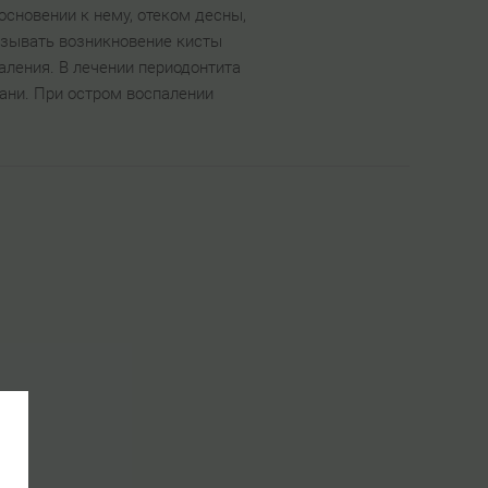
сновении к нему, отеком десны,
ызывать возникновение кисты
аления. В лечении периодонтита
ани. При остром воспалении