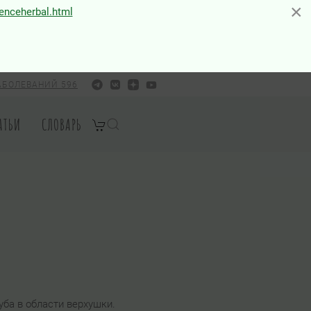
×
×
ienceherbal.html
АБОЛЕВАНИЙ 596
АТЬИ
СЛОВАРЬ
ба в области верхушки.