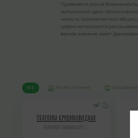
Проявляется резкой болезненность
припухлостью щеки, патологическо
челюсти, околочелюстного абсцесса
широко используются рассасывающи
важное значение имеет дренирован
ВСЕ
ЛЕКАРСТВЕННЫЕ
СЪЕДОБНЫЕ
Облепиха крушиновидная
Hippophae rhamnoides L.