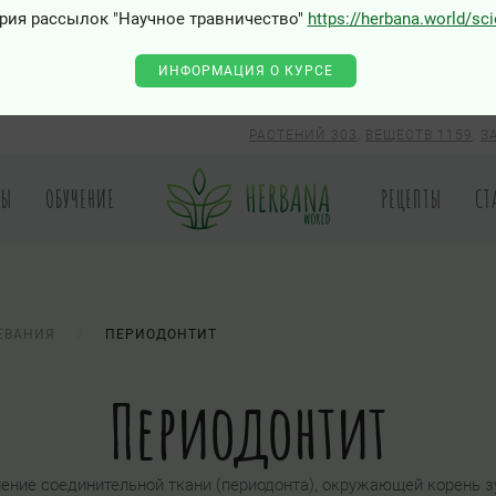
рия рассылок "Научное травничество"
https://herbana.world/sc
ИНФОРМАЦИЯ О КУРСЕ
РАСТЕНИЙ 303
,
ВЕЩЕСТВ 1159
,
З
РЫ
ОБУЧЕНИЕ
РЕЦЕПТЫ
СТ
ЕВАНИЯ
ПЕРИОДОНТИТ
Периодонтит
ние соединительной ткани (периодонта), окружающей корень зу