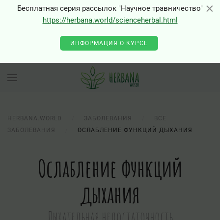
×
×
Бесплатная серия рассылок "Научное травничество"
0 - Class "Joomla\Input\Json" not found
https://herbana.world/scienceherbal.html
ИНФОРМАЦИЯ О КУРСЕ
HERBANA.WORLD
ЗАБОЛЕВАНИЯ
ВСЕ
ЗАБОЛЕВАНИЯ
ОСЛАБЛЕНИЕ ФУНКЦИЙ ДЫХАНИЯ
Ослабление функций
дыхания
Дыхательная недостаточность