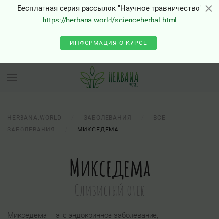
×
×
Бесплатная серия рассылок "Научное травничество"
https://herbana.world/scienceherbal.html
0 - Class "Joomla\Input\Json" not found
ИНФОРМАЦИЯ О КУРСЕ
HERBANA.WORLD
ЗАБОЛЕВАНИЯ
ВСЕ
ЗАБОЛЕВАНИЯ
МИКСЕДЕМА
Микседема
Слизистый отек
Микседема – это эндокринное заболевание,