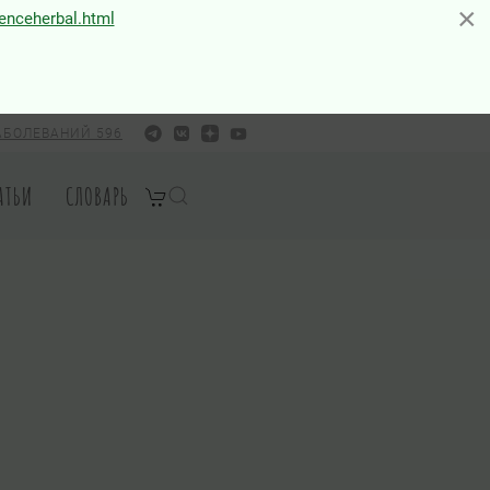
×
×
ienceherbal.html
АБОЛЕВАНИЙ 596
АТЬИ
СЛОВАРЬ