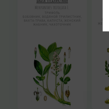
Menyanthes trifoliata L.
ТРИФОЛЬ
БОБОВНИК, ВОДЯНОЙ ТРИЛИСТНИК,
ГОР
ВАХТА-ТРАВА, КАПУСТА, ЖЕНСКИЙ
ЖЕЛТУ
ЖАБНИК, ЧАХОТОЧНИК