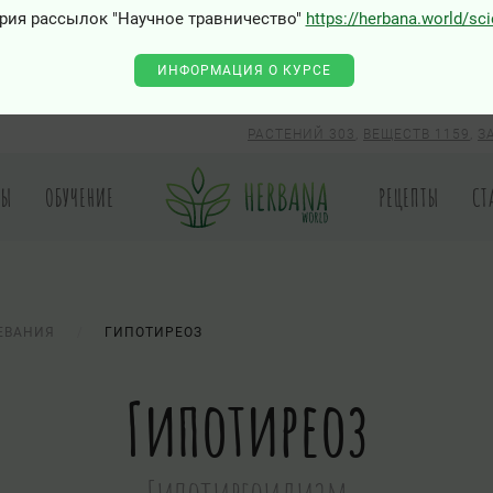
рия рассылок "Научное травничество"
https://herbana.world/sc
ИНФОРМАЦИЯ О КУРСЕ
РАСТЕНИЙ 303
,
ВЕЩЕСТВ 1159
,
З
РЫ
ОБУЧЕНИЕ
РЕЦЕПТЫ
СТ
ЕВАНИЯ
ГИПОТИРЕОЗ
Гипотиреоз