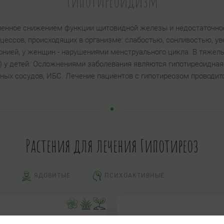
Гипотиреоидизм
вленное снижением функции щитовидной железы и недостаточно
цессов, происходящих в организме: слабостью, сонливостью, у
тонией, у женщин - нарушениями менструального цикла. В тяже
) у детей. Осложнениями заболевания являются гипотиреоидная
рных сосудов, ИБС. Лечение пациентов с гипотиреозом проводи
Растения для лечения Гипотиреоз
ЯДОВИТЫЕ
ПСИХОАКТИВНЫЕ
Дрок красильный
Медуница неясная