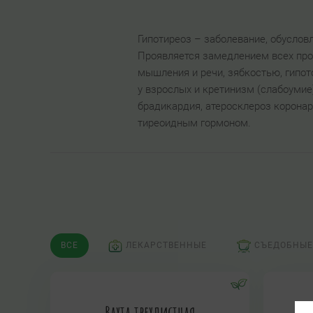
Гипотиреоз – заболевание, обусло
Проявляется замедлением всех про
мышления и речи, зябкостью, гипо
у взрослых и кретинизм (слабоумие
брадикардия, атеросклероз корона
тиреоидным гормоном.
ВСЕ
ЛЕКАРСТВЕННЫЕ
СЪЕДОБНЫЕ
Вахта трехлистная