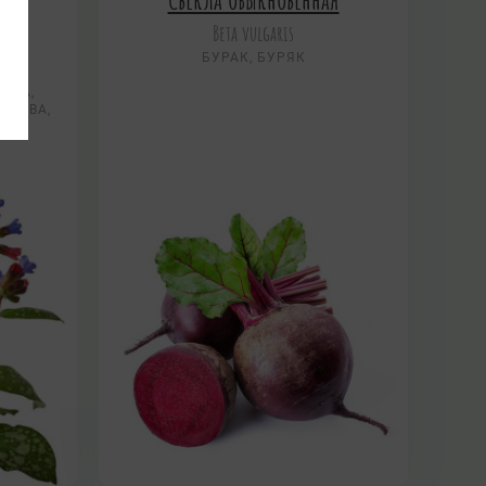
rt.
Beta vulgaris
БУРАК, БУРЯК
ИКИ,
АВА,
ТРАВА,