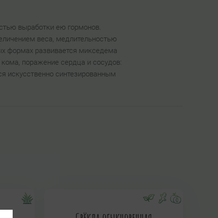
стью выработки ею гормонов.
величением веса, медлительностью
лых формах развивается микседема
 кома, поражение сердца и сосудов:
тся искусственно синтезированным
Свёкла обыкновенная