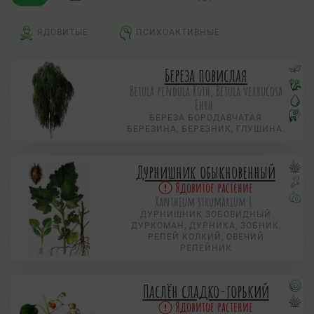
ЯДОВИТЫЕ
ПСИХОАКТИВНЫЕ
Береза повислая
Betula pendula Roth, Betula verrucosa
Ehrh.
БЕРЕЗА БОРОДАВЧАТАЯ
БЕРЕЗИНА, БЕРЕЗНИК, ГЛУШИНА.
Дурнишник обыкновенный
Ядовитое растение
Xanthium strumarium L.
ДУРНИШНИК ЗОБОВИДНЫЙ
ДУРКОМАН, ДУРНИКА, ЗОБНИК,
РЕПЕЙ КОЛКИЙ, ОВЕЧИЙ
РЕПЕЙНИК
Паслён сладко-горький
Ядовитое растение