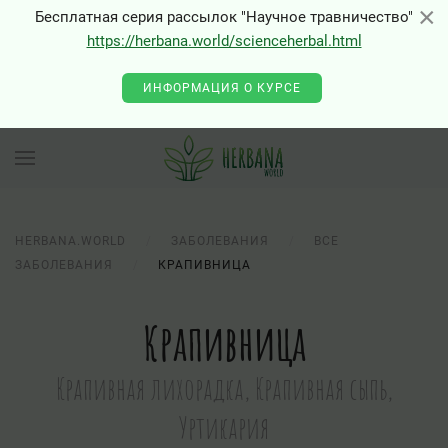
×
×
Бесплатная серия рассылок "Научное травничество"
https://herbana.world/scienceherbal.html
0 - Class "Joomla\Input\Json" not found
ИНФОРМАЦИЯ О КУРСЕ
HERBANA.WORLD
ЗАБОЛЕВАНИЯ
ВСЕ
ЗАБОЛЕВАНИЯ
КРАПИВНИЦА
Крапивница
Крапивная лихорадка, Крапивная сыпь,
Уртикария