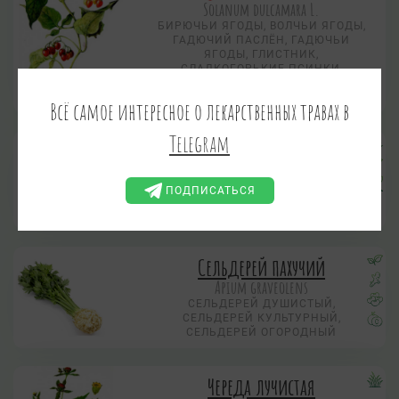
Solanum dulcamara L.
БИРЮЧЬИ ЯГОДЫ, ВОЛЧЬИ ЯГОДЫ,
ГАДЮЧИЙ ПАСЛЁН, ГАДЮЧЬИ
ЯГОДЫ, ГЛИСТНИК,
СЛАДКОГОРЬКИЕ ПСИНКИ,
СОРОЧЬИ СЕРЕЖКИ, СЛАСТИХА,
СЛАДКО-ГОРЬКАЯ ТРАВА
Всё самое интересное о лекарственных травах в
Telegram
Ряска маленькая
Lemna minor L.
ПОДПИСАТЬСЯ
Сельдерей пахучий
Apium graveolens
СЕЛЬДЕРЕЙ ДУШИСТЫЙ,
СЕЛЬДЕРЕЙ КУЛЬТУРНЫЙ,
СЕЛЬДЕРЕЙ ОГОРОДНЫЙ
Череда лучистая