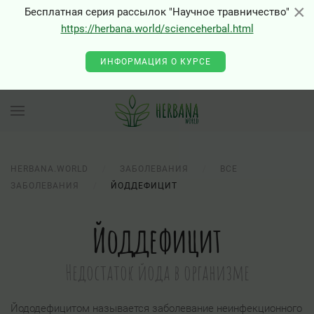
×
×
Бесплатная серия рассылок "Научное травничество"
https://herbana.world/scienceherbal.html
ИНФОРМАЦИЯ О КУРСЕ
HERBANA.WORLD
ЗАБОЛЕВАНИЯ
ВСЕ
ЗАБОЛЕВАНИЯ
ЙОДДЕФИЦИТ
Йоддефицит
Недостаток йода в организме
Йододефицитом называется заболевание неинфекционного