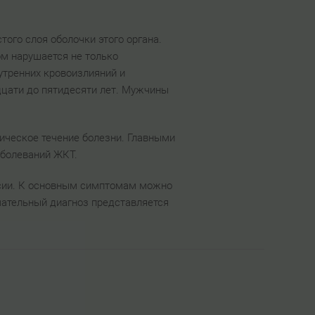
ого слоя оболочки этого органа.
ом нарушается не только
утренних кровоизлияний и
дцати до пятидесяти лет. Мужчины
ническое течение болезни. Главными
аболеваний ЖКТ.
ссии. К основным симптомам можно
чательный диагноз представляется