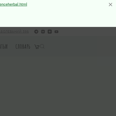
×
×
ienceherbal.html
АБОЛЕВАНИЙ 596
АТЬИ
СЛОВАРЬ