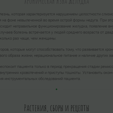
Хроническая язва желудка
лезнь, которая характеризуется нарушением целостности слизист
я на фоне невылеченной во время острой формы недуга. При эт
исходит неправильное функционирование желудка, появление вн
случаев болезнь встречается у людей среднего возраста от два
сколько раз чаще, чем женщины.
оров, которые могут способствовать тому, что развивается хро
вого образа жизни, нерациональное питание и наличие других з
беспокоит пациента только в период прекращения стадии реми
 внутренних кровотечений и приступы тошноты. Установить окон
я инструментальных обследований пациента.
Растения, сборы и рецепты