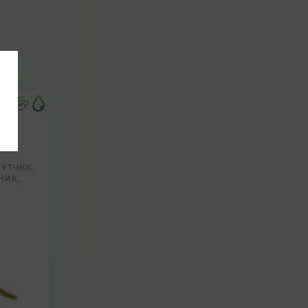
ой
УТЧИК,
НИК,