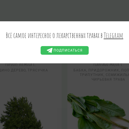
ЯДОВИТЫЕ
ПСИХОАКТИВНЫЕ
Всё самое интересное о лекарственных травах в
Telegram
ПОДПИСАТЬСЯ
Осина обыкновенная
Подорожник больш
Populus tremula L.
Plantago major L.
ДИНО ДЕРЕВО, ТРЯСУЧКА
БАБКА, ПРИДОРОЖНИК, ПОП
ТРИПУТНИК, СЕМИЖИЛЬ
ЧИРЬЕВАЯ ТРАВА