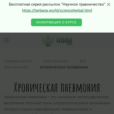
×
×
Бесплатная серия рассылок "Научное травничество"
https://herbana.world/scienceherbal.html
ИНФОРМАЦИЯ О КУРСЕ
HERBANA.WORLD
ЗАБОЛЕВАНИЯ
ВСЕ
ЗАБОЛЕВАНИЯ
ХРОНИЧЕСКАЯ ПНЕВМОНИЯ
Хроническая пневмония
Хроническая пневмония – это локальное неспецифическое
воспаление легочной ткани, морфологическими признаками
которого служат карнификация, пневмосклероз и