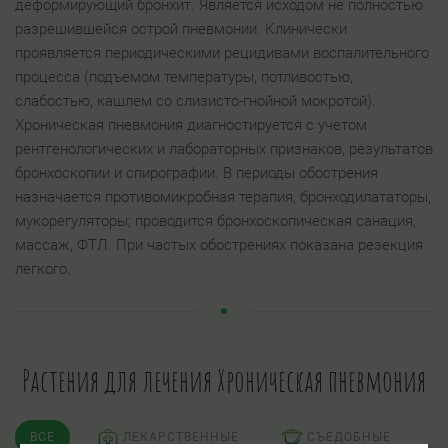
деформирующий бронхит. Является исходом не полностью
разрешившейся острой пневмонии. Клинически
проявляется периодическими рецидивами воспалительного
процесса (подъемом температуры, потливостью,
слабостью, кашлем со слизисто-гнойной мокротой).
Хроническая пневмония диагностируется с учетом
рентгенологических и лабораторных признаков, результатов
бронхоскопии и спирографии. В периоды обострения
назначается противомикробная терапия, бронходилататоры,
мукорегуляторы; проводится бронхоскопическая санация,
массаж, ФТЛ. При частых обострениях показана резекция
легкого.
Растения для лечения Хроническая пневмония
ВСЕ
ЛЕКАРСТВЕННЫЕ
СЪЕДОБНЫЕ