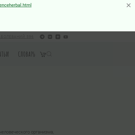
×
×
ienceherbal.html
АБОЛЕВАНИЙ 596
АТЬИ
СЛОВАРЬ
человеческого организма,