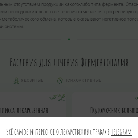
льным отсутствием продукции какого-либо типа фермента. Опа
овии непродолжительного ее течения отмечается прогрессирующ
 метаболического обмена, которые оказывают негативное токси
ой системы.
Растения для лечения Ферментопатия
ЯДОВИТЫЕ
ПСИХОАКТИВНЫЕ
елисса лекарственная
Подорожник больш
Melissa officinalis
Plantago major L.
БАБКА, ПРИДОРОЖНИК, ПОП
Всё самое интересное о лекарственных травах в
Telegram
ТРИПУТНИК, СЕМИЖИЛЬ
ЧИРЬЕВАЯ ТРАВА