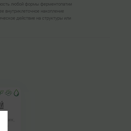
сность любой формы ферментопатии
ее внутриклеточное накопление
ческое действие на структуры или
ой
УТЧИК,
НИК,