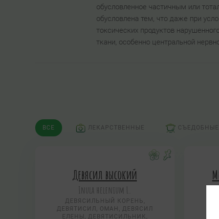
обусловленное частичным или тота
обусловлена тем, что даже при усл
токсических продуктов нарушенного
ткани, особенно центральной нервн
ВСЕ
ЛЕКАРСТВЕННЫЕ
СЪЕДОБНЫЕ
Девясил высокий
М
Inula helenium L.
ДЕВЯСИЛЬНЫЙ КОРЕНЬ,
ДЕВЯТИСИЛ, ОМАН, ДЕВЯСИЛ
ЕЛЕНЫ, ДЕВЯТИСИЛЬНИК,