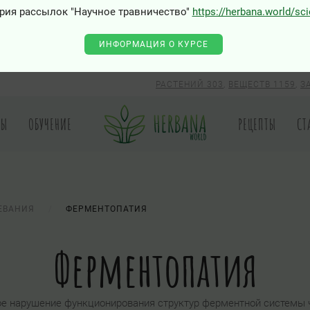
рия рассылок "Научное травничество"
https://herbana.world/sc
ИНФОРМАЦИЯ О КУРСЕ
РАСТЕНИЙ 303
,
ВЕЩЕСТВ 1159
,
З
РЫ
ОБУЧЕНИЕ
РЕЦЕПТЫ
СТ
ЕВАНИЯ
ФЕРМЕНТОПАТИЯ
Ферментопатия
ое нарушение функционирования структур ферментной системы 