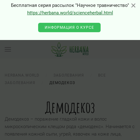
×
×
Бесплатная серия рассылок "Научное травничество"
https://herbana.world/scienceherbal.html
ИНФОРМАЦИЯ О КУРСЕ
HERBANA.WORLD
ЗАБОЛЕВАНИЯ
ВСЕ
ЗАБОЛЕВАНИЯ
ДЕМОДЕКОЗ
Демодекоз
Демодекоз – поражение гладкой кожи и волос
микроскопическим клещом рода «демодекс». Начинается с
появления кожной сыпи, угрей, язвочек на коже лица,