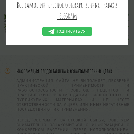
Всё самое интересное о лекарственных травах в
Telegram
Черемуха обыкновенная
Padus avium Mill, Padus racemosa (Lam.)
Gilib., Prunus padus L.
ПОДПИСАТЬСЯ
Информация предоставлена в ознакомительных целях.
АДМИНИСТРАЦИЯ САЙТА НЕ ВЫПОЛНЯЕТ ПРОВЕРКУ
ПРАКТИЧЕСКОЙ ПРИМЕНИМОСТИ И
РАБОТОСПОСОБНОСТИ СОВЕТОВ, РЕЦЕПТОВ И
ПРАКТИЧЕСКИХ РЕКОМЕНДАЦИЙ, ИЗЛОЖЕННЫХ В
ПУБЛИКУЕМЫХ МАТЕРИАЛАХ И НЕ НЕСЕТ
ОТВЕТСТВЕННОСТИ ЗА УЩЕРБ ИЛИ ИНЫЕ НЕГАТИВНЫЕ
ПОСЛЕДСТВИЯ ОТ ИХ ПРИМЕНЕНИЯ.
ПЕРЕД СБОРОМ И ЗАГОТОВКОЙ СЫРЬЯ, СОВЕТУЕМ
ВНИМАТЕЛЬНО ОЗНАКОМИТЬСЯ С ИНФОРМАЦИЕЙ О
КОНКРЕТНОМ РАСТЕНИИ. ПЕРЕД ИСПОЛЬЗОВАНИЕМ,