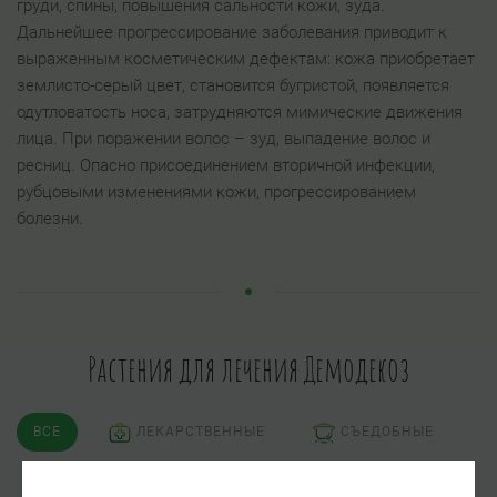
груди, спины, повышения сальности кожи, зуда.
Дальнейшее прогрессирование заболевания приводит к
выраженным косметическим дефектам: кожа приобретает
землисто-серый цвет, становится бугристой, появляется
одутловатость носа, затрудняются мимические движения
лица. При поражении волос – зуд, выпадение волос и
ресниц. Опасно присоединением вторичной инфекции,
рубцовыми изменениями кожи, прогрессированием
болезни.
Растения для лечения Демодекоз
ВСЕ
ЛЕКАРСТВЕННЫЕ
СЪЕДОБНЫЕ
ЯДОВИТЫЕ
ПСИХОАКТИВНЫЕ