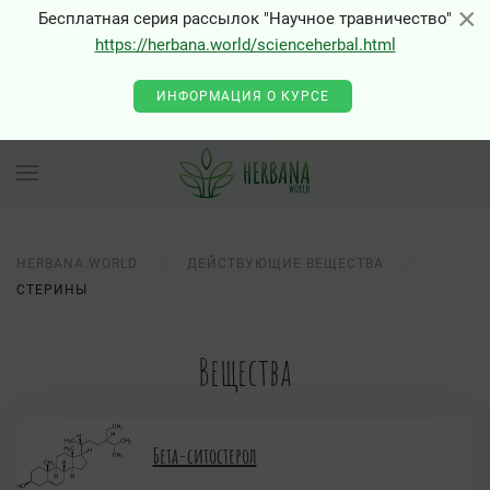
×
×
Бесплатная серия рассылок "Научное травничество"
https://herbana.world/scienceherbal.html
ИНФОРМАЦИЯ О КУРСЕ
HERBANA.WORLD
ДЕЙСТВУЮЩИЕ ВЕЩЕСТВА
СТЕРИНЫ
Вещества
Бета-ситостерол