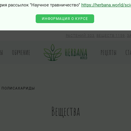
рия рассылок "Научное травничество"
https://herbana.world/sc
0 - Class "Joomla\Input\Json" not found
ИНФОРМАЦИЯ О КУРСЕ
РАСТЕНИЙ 303
,
ВЕЩЕСТВ 1159
,
З
РЫ
ОБУЧЕНИЕ
РЕЦЕПТЫ
СТ
ПОЛИСАХАРИДЫ
Вещества