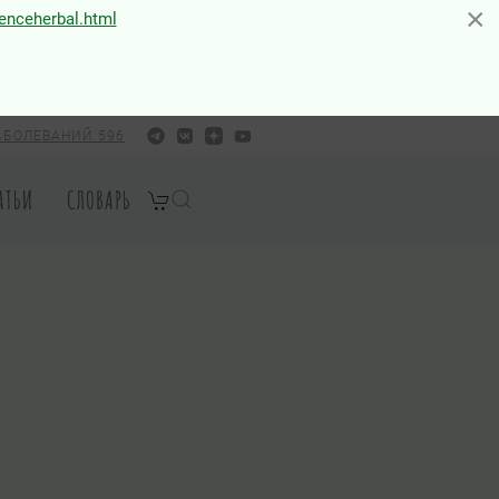
×
×
ienceherbal.html
АБОЛЕВАНИЙ 596
АТЬИ
СЛОВАРЬ