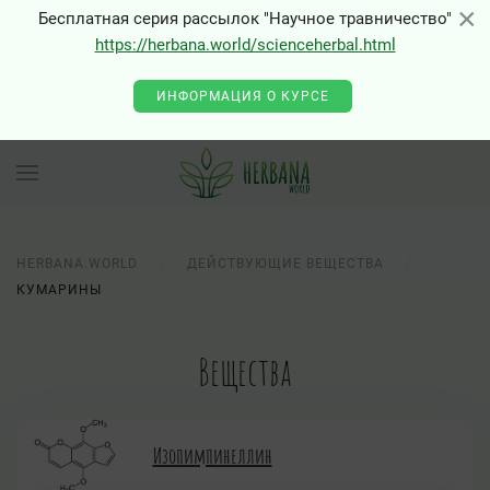
×
×
Бесплатная серия рассылок "Научное травничество"
https://herbana.world/scienceherbal.html
ИНФОРМАЦИЯ О КУРСЕ
HERBANA.WORLD
ДЕЙСТВУЮЩИЕ ВЕЩЕСТВА
КУМАРИНЫ
Вещества
Изопимпинеллин