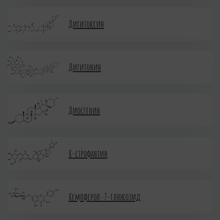
Дигитоксин
Дигитонин
Диосгенин
К-строфантин
Кемпферол-7-глюкозид