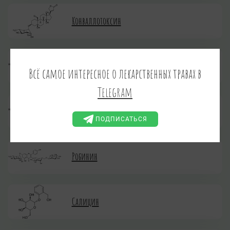
Конваллотоксин
Кониферин
Всё самое интересное о лекарственных травах в
Telegram
Миртиллин
ПОДПИСАТЬСЯ
Робинин
Салицин