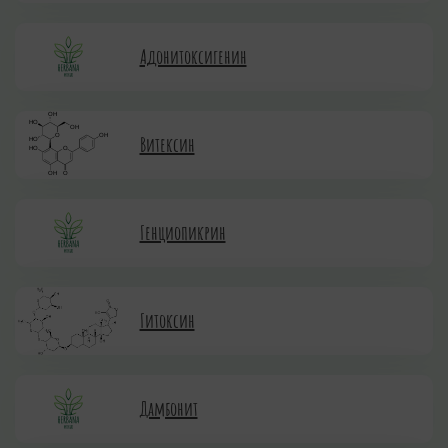
Адонитоксигенин
Витексин
Генциопикрин
Гитоксин
Дамбонит