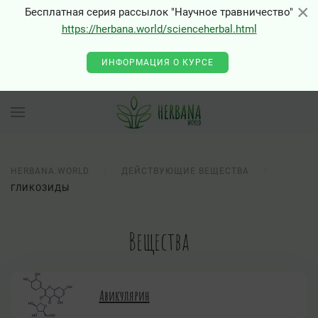
×
×
Бесплатная серия рассылок "Научное травничество"
https://herbana.world/scienceherbal.html
ИНФОРМАЦИЯ О КУРСЕ
HERBANA.WORLD
ДЕЙСТВУЮЩИЕ ВЕЩЕСТВА
ГЛИКОЗИДЫ
Вещества
Авикулярин