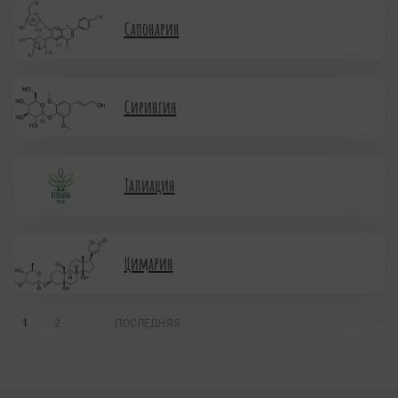
Сапонарин
Сирингин
Талиацин
Цимарин
1
2
ПОСЛЕДНЯЯ