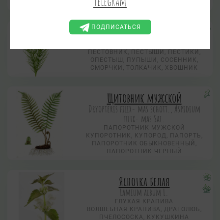
Telegram
ДИФАЗИАСТРУМ УПЛОЩЕННЫЙ
ПОДПИСАТЬСЯ
Хвощ полевой
Equisetum arvense L.
ПЕСТОВНИК, ПЕСТЫШИ, ПЕСТИКИ,
ОПЕСТЫШ, ПУПЫШИ, СОСЕННИК,
СМОРЧКИ, ТОЛКАЧИК, ХВОШНИК
Щитовник мужской
Dryopteris filix- mas schott., Aspidium
filix- mas Sai.
ПАПОРОТНИК МУЖСКОЙ
КУПОРОТНИК, КУПОРОД, ПАПОРТЬ,
ПАПОРОТНИК ОБЫКНОВЕННЫЙ,
ПАПОРОТНИК ЧЕРНЫЙ
Яснотка белая
Lamium album L.
ГЛУХАЯ КРАПИВА
ВОЛШЕБНАЯ КРАПИВА, ДРАГОЛЮБ,
ПЧЕЛОСОСКА, КУКУШКИНА