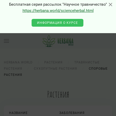
×
×
Бесплатная серия рассылок "Научное травничество"
0 - Class "Joomla\Input\Json" not found
https://herbana.world/scienceherbal.html
ИНФОРМАЦИЯ О КУРСЕ
HERBANA.WORLD
РАСТЕНИЯ
ТРАВЯНИСТЫЕ
РАСТЕНИЯ
СУХОПУТНЫЕ РАСТЕНИЯ
СПОРОВЫЕ
РАСТЕНИЯ
Растения
НАЗВАНИЕ
ЗАБОЛЕВАНИЯ