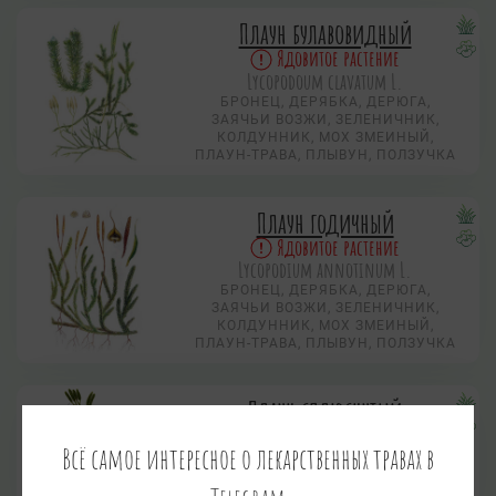
Плаун булавовидный
Ядовитое растение
Lycopodoum clavatum L.
БРОНЕЦ, ДЕРЯБКА, ДЕРЮГА,
ЗАЯЧЬИ ВОЗЖИ, ЗЕЛЕНИЧНИК,
КОЛДУННИК, МОХ ЗМЕИНЫЙ,
ПЛАУН-ТРАВА, ПЛЫВУН, ПОЛЗУЧКА
Плаун годичный
Ядовитое растение
Lycopodium annotinum L.
БРОНЕЦ, ДЕРЯБКА, ДЕРЮГА,
ЗАЯЧЬИ ВОЗЖИ, ЗЕЛЕНИЧНИК,
КОЛДУННИК, МОХ ЗМЕИНЫЙ,
ПЛАУН-ТРАВА, ПЛЫВУН, ПОЛЗУЧКА
Плаун сплюснутый
Ядовитое растение
Всё самое интересное о лекарственных травах в
Lycopodium complanatum L.,
Diphasiastrum complanatum (L.) Holub