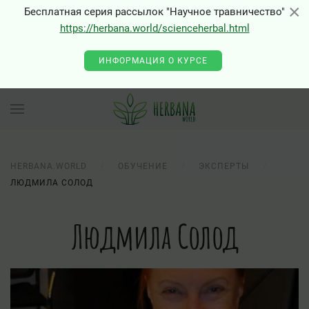
×
×
Бесплатная серия рассылок "Научное травничество"
https://herbana.world/scienceherbal.html
ИНФОРМАЦИЯ О КУРСЕ
HERBANA.WORLD
ОБУЧЕНИЕ
ЭКСПЕРТЫ
ЛЮДМИЛА СОЛОД
Людмила Солод