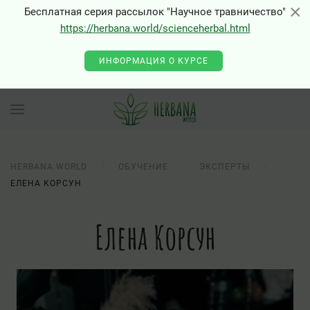
×
×
Бесплатная серия рассылок "Научное травничество"
https://herbana.world/scienceherbal.html
ИНФОРМАЦИЯ О КУРСЕ
HERBANA.WORLD
ОБУЧЕНИЕ
ЭКСПЕРТЫ
ЕЛЕНА КОРСУН
Елена Корсун