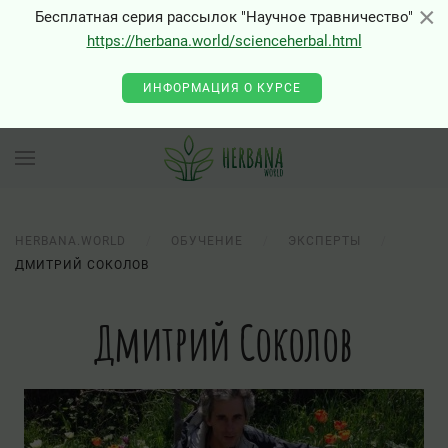
×
×
Бесплатная серия рассылок "Научное травничество"
https://herbana.world/scienceherbal.html
ИНФОРМАЦИЯ О КУРСЕ
HERBANA.WORLD
ОБУЧЕНИЕ
ЭКСПЕРТЫ
ДМИТРИЙ СОКОЛОВ
Дмитрий Соколов