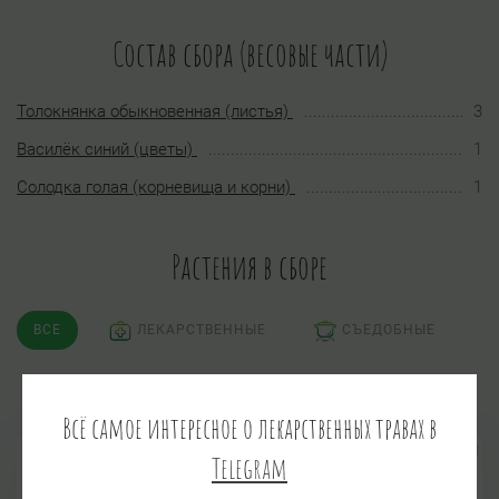
Состав сбора (весовые части)
Толокнянка обыкновенная (листья)
3
Василёк синий (цветы)
1
Солодка голая (корневища и корни)
1
Растения в сборе
ВСЕ
ЛЕКАРСТВЕННЫЕ
СЪЕДОБНЫЕ
ЯДОВИТЫЕ
ПСИХОАКТИВНЫЕ
Всё самое интересное о лекарственных травах в
Василёк синий
Telegram
Centaurea суanus L.