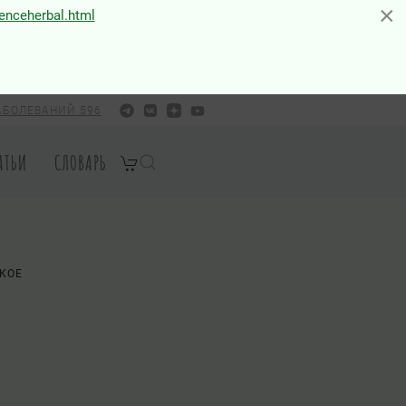
×
×
ienceherbal.html
АБОЛЕВАНИЙ 596
АТЬИ
СЛОВАРЬ
КОЕ