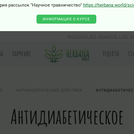
рия рассылок "Научное травничество"
https://herbana.world/sc
0 - Class "Joomla\Input\Json" not found
ИНФОРМАЦИЯ О КУРСЕ
РАСТЕНИЙ 303
,
ВЕЩЕСТВ 1159
,
З
РЫ
ОБУЧЕНИЕ
РЕЦЕПТЫ
СТ
ИЕ
ФАРМАЦЕВТИЧЕСКИЕ ДЕЙСТВИЯ
АНТИДИАБЕТИЧЕС
Антидиабетическое