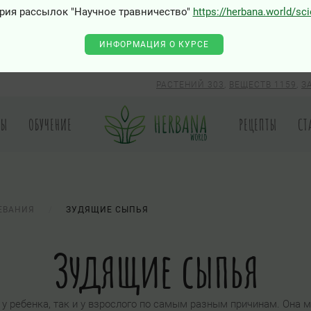
рия рассылок "Научное травничество"
https://herbana.world/sc
ИНФОРМАЦИЯ О КУРСЕ
РАСТЕНИЙ 303
,
ВЕЩЕСТВ 1159
,
З
РЫ
ОБУЧЕНИЕ
РЕЦЕПТЫ
СТ
ЕВАНИЯ
ЗУДЯЩИЕ СЫПЬЯ
Зудящие сыпья
у ребенка, так и у взрослого по самым разным причинам. Она м