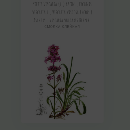
Steris viscaria (L.) Rafin., Lychnis
viscaria L., Viscaria viscosa (Scop.)
Aschers., Viscaria vulgaris Bernh.
СМОЛКА КЛЕЙКАЯ