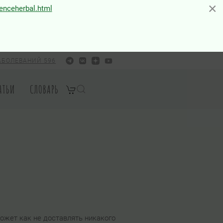
×
×
ienceherbal.html
АБОЛЕВАНИЙ 596
АТЬИ
СЛОВАРЬ
ожет как не доставлять никакого