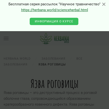
×
×
Бесплатная серия рассылок "Научное травничество"
https://herbana.world/scienceherbal.html
0 - Class "Joomla\Input\Json" not found
ИНФОРМАЦИЯ О КУРСЕ
HERBANA.WORLD
ЗАБОЛЕВАНИЯ
ВСЕ
ЗАБОЛЕВАНИЯ
ЯЗВА РОГОВИЦЫ
Язва роговицы
Язва роговицы – это деструктивный процесс в роговой
оболочке глаза, сопровождающийся образованием
кратерообразного язвенного дефекта. Язва роговицы