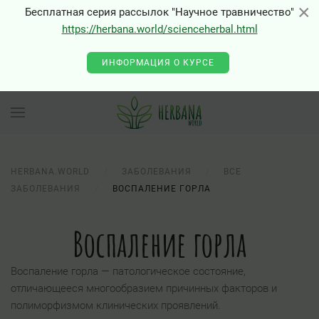
×
×
Бесплатная серия рассылок "Научное травничество"
https://herbana.world/scienceherbal.html
ИНФОРМАЦИЯ О КУРСЕ
HERBANA.WORLD
ЗАБОЛЕВАНИЯ
ВСЕ
ЗАБОЛЕВАНИЯ
ВОСПАЛЕНИЕ ГОРЛА
Воспаление горла
Воспаление горла — патологическое состояние,
отличающееся многообразием причинных факторов и
полиморфизмом клинических проявлений.