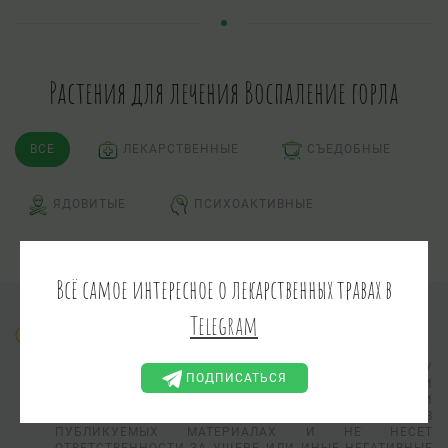
Растения для лечения Воспаление горла
ВСЕ
ЛЕКАРСТВЕННЫЕ
СЪЕДОБНЫЕ
ЯДОВИТЫЕ
ПСИХОАКТИВНЫЕ
Всё самое интересное о лекарственных травах в
Telegram
Информация предоставлена в ознакомительных целях.
АДМИНИСТРАЦИЯ САЙТА НЕ ВЫПОЛНЯЕТ ПРОВЕРКУ
ПОДПИСАТЬСЯ
ПРАКТИЧЕСКОЙ ПРИМЕНИМОСТИ И
РАБОТОСПОСОБНОСТИ СОВЕТОВ, РЕЦЕПТОВ И
ПРАКТИЧЕСКИХ РЕКОМЕНДАЦИЙ, ИЗЛОЖЕННЫХ В
ПУБЛИКУЕМЫХ МАТЕРИАЛАХ И НЕ НЕСЕТ