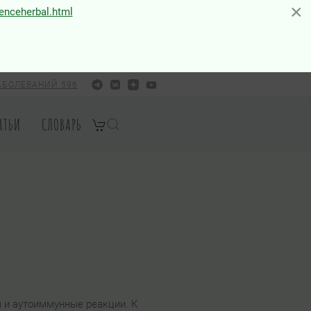
×
×
ienceherbal.html
АБОЛЕВАНИЙ 596
АТЬИ
СЛОВАРЬ
 и аутоиммунные реакции. К