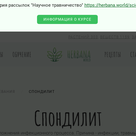
рия рассылок "Научное травничество"
https://herbana.world/sc
ИНФОРМАЦИЯ О КУРСЕ
РАСТЕНИЙ 303
,
ВЕЩЕСТВ 1159
,
З
РЫ
ОБУЧЕНИЕ
РЕЦЕПТЫ
СТ
ЕВАНИЯ
СПОНДИЛИТ
Спондилит
ложнения инфекционного процесса. Причина - инфекции, травмы