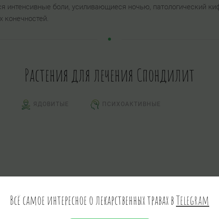
ся интенсивные боли, усиливающиеся ночью, патологический ки
х конечностей.
Растения для лечения Спондилит
ЯДОВИТЫЕ
ПСИХОАКТИВНЫЕ
Всё самое интересное о лекарственных травах в
Telegram