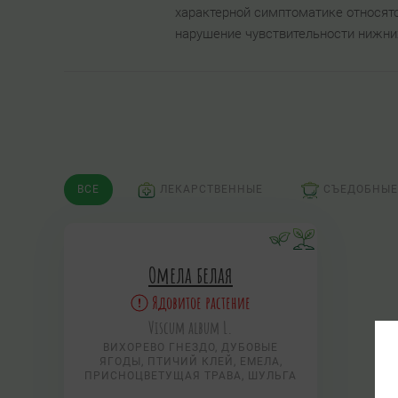
характерной симптоматике относят
нарушение чувствительности нижни
ВСЕ
ЛЕКАРСТВЕННЫЕ
СЪЕДОБНЫЕ
Омела белая
Ядовитое растение
Viscum album L.
ВИХОРЕВО ГНЕЗДО, ДУБОВЫЕ
ЯГОДЫ, ПТИЧИЙ КЛЕЙ, ЕМЕЛА,
ПРИСНОЦВЕТУЩАЯ ТРАВА, ШУЛЬГА