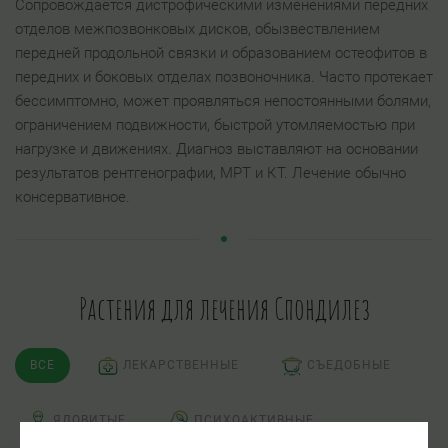
Сопровождается дистрофическими изменениями передних
отделов межпозвонковых дисков, обызвествлением
передней продольной связки и образованием остеофитов в
передних и боковых отделах позвоночника. Часто протекает
бессимптомно, может проявляться непостоянными болями,
ограничением подвижности, быстрой утомляемостью при
нагрузке и движениях. Диагноз выставляют на основании
результатов рентгенографии, МРТ и КТ. Лечение обычно
консервативное.
Растения для лечения Спондилез
ВСЕ
ЛЕКАРСТВЕННЫЕ
СЪЕДОБНЫЕ
ЯДОВИТЫЕ
ПСИХОАКТИВНЫЕ