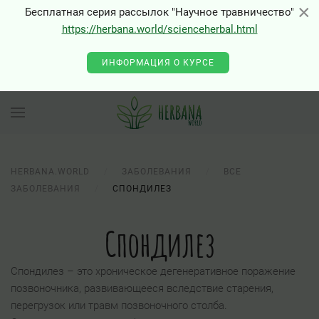
×
×
Бесплатная серия рассылок "Научное травничество"
0 - Class "Joomla\Input\Json" not found
https://herbana.world/scienceherbal.html
ИНФОРМАЦИЯ О КУРСЕ
HERBANA.WORLD
ЗАБОЛЕВАНИЯ
ВСЕ
ЗАБОЛЕВАНИЯ
СПОНДИЛЕЗ
Спондилез
Спондилез – это хроническое дегенеративное поражение
позвоночника, развивающееся вследствие старения,
перегрузок или травм позвоночного столба.