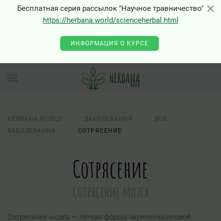
×
×
Бесплатная серия рассылок "Научное травничество"
https://herbana.world/scienceherbal.html
0 - Class "Joomla\Input\Json" not found
ИНФОРМАЦИЯ О КУРСЕ
HERBANA.WORLD
ЗАБОЛЕВАНИЯ
ВСЕ
ЗАБОЛЕВАНИЯ
СОТРЯСЕНИЕ
Сотрясение
Сотрясение мозга
Сотрясение мозга — лёгкая форма черепно-мозговой