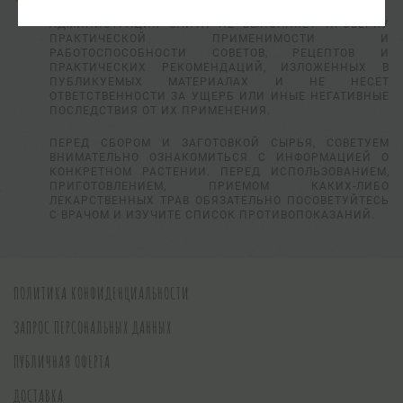
АДМИНИСТРАЦИЯ САЙТА НЕ ВЫПОЛНЯЕТ ПРОВЕРКУ
ПРАКТИЧЕСКОЙ ПРИМЕНИМОСТИ И
РАБОТОСПОСОБНОСТИ СОВЕТОВ, РЕЦЕПТОВ И
ПРАКТИЧЕСКИХ РЕКОМЕНДАЦИЙ, ИЗЛОЖЕННЫХ В
ПУБЛИКУЕМЫХ МАТЕРИАЛАХ И НЕ НЕСЕТ
ОТВЕТСТВЕННОСТИ ЗА УЩЕРБ ИЛИ ИНЫЕ НЕГАТИВНЫЕ
ПОСЛЕДСТВИЯ ОТ ИХ ПРИМЕНЕНИЯ.
ПЕРЕД СБОРОМ И ЗАГОТОВКОЙ СЫРЬЯ, СОВЕТУЕМ
ВНИМАТЕЛЬНО ОЗНАКОМИТЬСЯ С ИНФОРМАЦИЕЙ О
КОНКРЕТНОМ РАСТЕНИИ. ПЕРЕД ИСПОЛЬЗОВАНИЕМ,
ПРИГОТОВЛЕНИЕМ, ПРИЕМОМ КАКИХ-ЛИБО
ЛЕКАРСТВЕННЫХ ТРАВ ОБЯЗАТЕЛЬНО ПОСОВЕТУЙТЕСЬ
С ВРАЧОМ И ИЗУЧИТЕ СПИСОК ПРОТИВОПОКАЗАНИЙ.
ПОЛИТИКА КОНФИДЕНЦИАЛЬНОСТИ
ЗАПРОС ПЕРСОНАЛЬНЫХ ДАННЫХ
ПУБЛИЧНАЯ ОФЕРТА
ДОСТАВКА