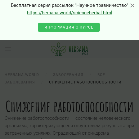
×
×
Бесплатная серия рассылок "Научное травничество"
https://herbana.world/scienceherbal.html
0 - Class "Joomla\Input\Json" not found
ИНФОРМАЦИЯ О КУРСЕ
HERBANA.WORLD
ЗАБОЛЕВАНИЯ
ВСЕ
ЗАБОЛЕВАНИЯ
СНИЖЕНИЕ РАБОТОСПОСОБНОСТИ
Снижение работоспособности
Снижение работоспособности — состояние человеческого
организма, характеризующееся отсутствием результата при
затраченных усилиях. Страдающий от синдрома