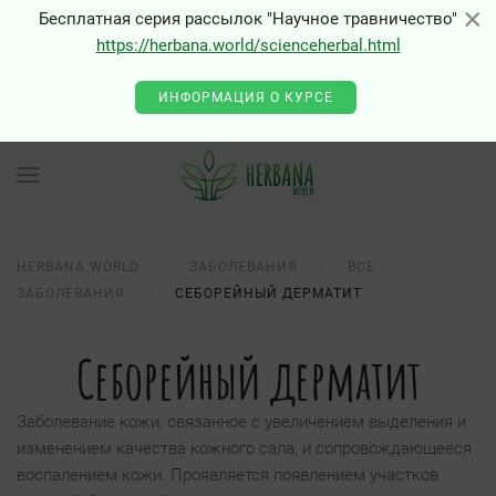
×
×
Бесплатная серия рассылок "Научное травничество"
https://herbana.world/scienceherbal.html
0 - Class "Joomla\Input\Json" not found
ИНФОРМАЦИЯ О КУРСЕ
HERBANA.WORLD
ЗАБОЛЕВАНИЯ
ВСЕ
ЗАБОЛЕВАНИЯ
СЕБОРЕЙНЫЙ ДЕРМАТИТ
Себорейный дерматит
Заболевание кожи, связанное с увеличением выделения и
изменением качества кожного сала, и сопровождающееся
воспалением кожи. Проявляется появлением участков