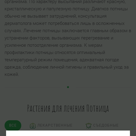
организма. По характеру высыпаний различают красную,
кристаллическую и папулезную потницу. Диагноз потницы
обычно не вызывает затруднений, консультация
дерматолога может потребоваться лишь в осложненных
случаях. Лечение потницы заключается главным образом в
устранении факторов, вызывающих перегревание и
усиленное потоотделение организма. К мерам
профилактики потницы относятся оптимальный
температурный режим помещения, адекватная погоде
одежда, соблюдение личной гигиены и правильный уход за
кожей.
Растения для лечения Потница
ВСЕ
ЛЕКАРСТВЕННЫЕ
СЪЕДОБНЫЕ