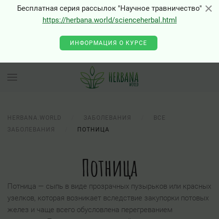
×
×
Бесплатная серия рассылок "Научное травничество"
https://herbana.world/scienceherbal.html
0 - Class "Joomla\Input\Json" not found
ИНФОРМАЦИЯ О КУРСЕ
HERBANA.WORLD
ЗАБОЛЕВАНИЯ
ВСЕ
ЗАБОЛЕВАНИЯ
ПОТНИЦА
Потница
Потница — сыпь в виде прозрачных пузырьков или красных
узелков, которая возникает вследствие закупорки потовых
желез и чаще всего обусловлена перегреванием