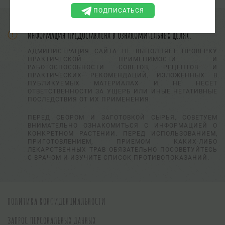
ПОДПИСАТЬСЯ
Информация предоставлена в ознакомительных целях.
АДМИНИСТРАЦИЯ САЙТА НЕ ВЫПОЛНЯЕТ ПРОВЕРКУ
ПРАКТИЧЕСКОЙ ПРИМЕНИМОСТИ И
РАБОТОСПОСОБНОСТИ СОВЕТОВ, РЕЦЕПТОВ И
ПРАКТИЧЕСКИХ РЕКОМЕНДАЦИЙ, ИЗЛОЖЕННЫХ В
ПУБЛИКУЕМЫХ МАТЕРИАЛАХ И НЕ НЕСЕТ
ОТВЕТСТВЕННОСТИ ЗА УЩЕРБ ИЛИ ИНЫЕ НЕГАТИВНЫЕ
ПОСЛЕДСТВИЯ ОТ ИХ ПРИМЕНЕНИЯ.
ПЕРЕД СБОРОМ И ЗАГОТОВКОЙ СЫРЬЯ, СОВЕТУЕМ
ВНИМАТЕЛЬНО ОЗНАКОМИТЬСЯ С ИНФОРМАЦИЕЙ О
КОНКРЕТНОМ РАСТЕНИИ. ПЕРЕД ИСПОЛЬЗОВАНИЕМ,
ПРИГОТОВЛЕНИЕМ, ПРИЕМОМ КАКИХ-ЛИБО
ЛЕКАРСТВЕННЫХ ТРАВ ОБЯЗАТЕЛЬНО ПОСОВЕТУЙТЕСЬ
С ВРАЧОМ И ИЗУЧИТЕ СПИСОК ПРОТИВОПОКАЗАНИЙ.
ПОЛИТИКА КОНФИДЕНЦИАЛЬНОСТИ
ЗАПРОС ПЕРСОНАЛЬНЫХ ДАННЫХ