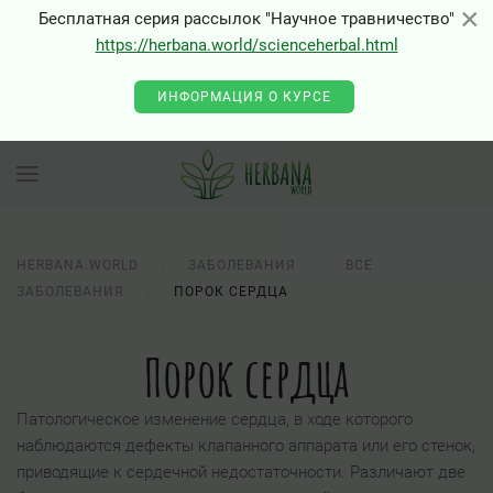
×
×
Бесплатная серия рассылок "Научное травничество"
https://herbana.world/scienceherbal.html
ИНФОРМАЦИЯ О КУРСЕ
HERBANA.WORLD
ЗАБОЛЕВАНИЯ
ВСЕ
ЗАБОЛЕВАНИЯ
ПОРОК СЕРДЦА
Порок сердца
Патологическое изменение сердца, в ходе которого
наблюдаются дефекты клапанного аппарата или его стенок,
приводящие к сердечной недостаточности. Различают две