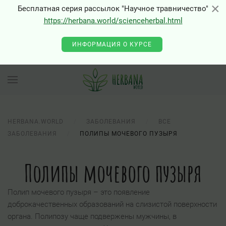
×
×
Бесплатная серия рассылок "Научное травничество"
https://herbana.world/scienceherbal.html
0 - Class "Joomla\Input\Json" not found
ИНФОРМАЦИЯ О КУРСЕ
HERBANA.WORLD
ЗАБОЛЕВАНИЯ
ВСЕ
ЗАБОЛЕВАНИЯ
ПОЛИПЫ МОЧЕВОГО ПУЗЫРЯ
Полипы мочевого пузыря
Полип мочевого пузыря – это появление
доброкачественных образований на слизистой поверхности
органа. Полипозу чаще подвержены мужчины, в