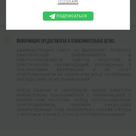
Telegram
ТРАВА, ЛАСТОВИЧНАЯ ТРАВА,
ЧИСТУХА
ПОДПИСАТЬСЯ
Информация предоставлена в ознакомительных целях.
АДМИНИСТРАЦИЯ САЙТА НЕ ВЫПОЛНЯЕТ ПРОВЕРКУ
ПРАКТИЧЕСКОЙ ПРИМЕНИМОСТИ И
РАБОТОСПОСОБНОСТИ СОВЕТОВ, РЕЦЕПТОВ И
ПРАКТИЧЕСКИХ РЕКОМЕНДАЦИЙ, ИЗЛОЖЕННЫХ В
ПУБЛИКУЕМЫХ МАТЕРИАЛАХ И НЕ НЕСЕТ
ОТВЕТСТВЕННОСТИ ЗА УЩЕРБ ИЛИ ИНЫЕ НЕГАТИВНЫЕ
ПОСЛЕДСТВИЯ ОТ ИХ ПРИМЕНЕНИЯ.
ПЕРЕД СБОРОМ И ЗАГОТОВКОЙ СЫРЬЯ, СОВЕТУЕМ
ВНИМАТЕЛЬНО ОЗНАКОМИТЬСЯ С ИНФОРМАЦИЕЙ О
КОНКРЕТНОМ РАСТЕНИИ. ПЕРЕД ИСПОЛЬЗОВАНИЕМ,
ПРИГОТОВЛЕНИЕМ, ПРИЕМОМ КАКИХ-ЛИБО
ЛЕКАРСТВЕННЫХ ТРАВ ОБЯЗАТЕЛЬНО ПОСОВЕТУЙТЕСЬ
С ВРАЧОМ И ИЗУЧИТЕ СПИСОК ПРОТИВОПОКАЗАНИЙ.