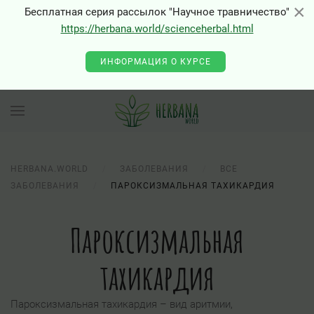
×
×
Бесплатная серия рассылок "Научное травничество"
https://herbana.world/scienceherbal.html
ИНФОРМАЦИЯ О КУРСЕ
HERBANA.WORLD
ЗАБОЛЕВАНИЯ
ВСЕ
ЗАБОЛЕВАНИЯ
ПАРОКСИЗМАЛЬНАЯ ТАХИКАРДИЯ
Пароксизмальная
тахикардия
Пароксизмальная тахикардия – вид аритмии,