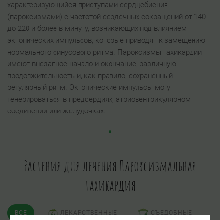
характеризующийся приступами сердцебиения
(пароксизмами) с частотой сердечных сокращений от 140
до 220 и более в минуту, возникающих под влиянием
эктопических импульсов, которые приводят к замещению
нормального синусового ритма. Пароксизмы тахикардии
имеют внезапное начало и окончание, различную
продолжительность и, как правило, сохраненный
регулярный ритм. Эктопические импульсы могут
генерироваться в предсердиях, атриовентрикулярном
соединении или желудочках.
Растения для лечения Пароксизмальная
тахикардия
ВСЕ
ЛЕКАРСТВЕННЫЕ
СЪЕДОБНЫЕ