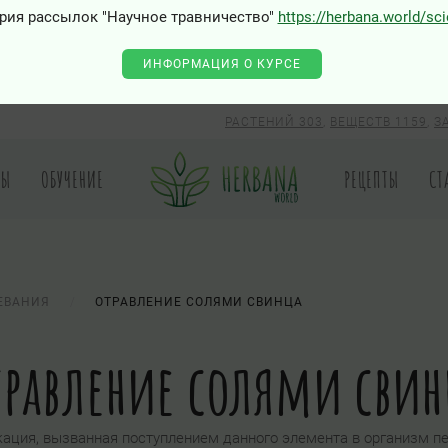
рия рассылок "Научное травничество"
https://herbana.world/sc
ИНФОРМАЦИЯ О КУРСЕ
РАСТЕНИЙ 303
,
ВЕЩЕСТВ 1159
,
З
РЫ
ОБУЧЕНИЕ
РЕЦЕПТЫ
СТ
ЕВАНИЯ
ОТРАВЛЕНИЕ СОЛЯМИ СВИНЦА
травление солями свин
кация, вызванная поступлением данного элемента в организм 