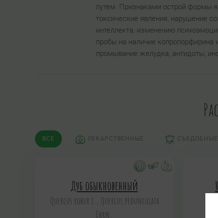
путем. Признаками острой формы я
токсические явления, нарушение с
интеллекта, изменению психоэмоцио
пробы на наличие копропорфирина и
промывание желудка, антидоты, ин
Ра
ВСЕ
ЛЕКАРСТВЕННЫЕ
СЪЕДОБНЫЕ
Дуб обыкновенный
Quercus robur L., Quercus pedunculata
Ehrn.