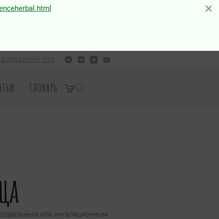
×
×
ienceherbal.html
АБОЛЕВАНИЙ 596
АТЬИ
СЛОВАРЬ
ца
пероральным или ингаляционным