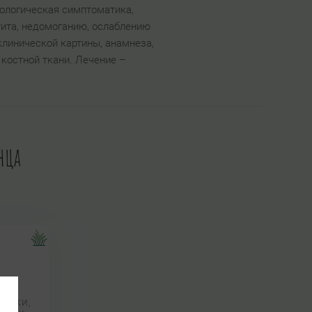
ологическая симптоматика,
тита, недомоганию, ослаблению
клинической картины, анамнеза,
 костной ткани. Лечение –
нца
СТИКИ,