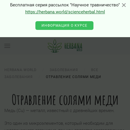
×
×
Бесплатная серия рассылок "Научное травничество"
https://herbana.world/scienceherbal.html
0 - Class "Joomla\Input\Json" not found
ИНФОРМАЦИЯ О КУРСЕ
HERBANA.WORLD
ЗАБОЛЕВАНИЯ
ВСЕ
ЗАБОЛЕВАНИЯ
ОТРАВЛЕНИЕ СОЛЯМИ МЕДИ
Отравление солями меди
Медь (Сu) — металл, известный с древнейших времен.
Это один из микроэлементов, который необходим для