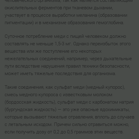
человеческого организма, так как является составляющим
окислительных ферментов при тканевом дыхании,
участвует в процессе выработки меланина (образовании
пигментации) и в механизме образования гемоглобина.
Суточное потребление меди с пищей человеком должно
составлять не меньше 1,5-3 мг. Однако переизбыток этого
вещества или же поступление его некоторых
нежелательных соединений, например, через дыхательные
пути вследствие нарушения правил техники безопасности,
может иметь тяжелые последствия для организма.
Такие соединения, как сульфат меди (медный купорос),
смесь медного купороса с известковым молоком
(бордосская жидкость), сульфат меди с карбонатом натрия
(бургундская жидкость) — это уже опасные ядохимикаты,
которые вызывают тяжелые отравления, вплоть до случаев
с летальным исходом. Причем сильно отравиться можно,
если получить дозу от 0,2 до 0,5 граммов этих веществ.