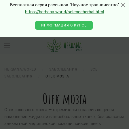
×
×
Бесплатная серия рассылок "Научное травничество"
https://herbana.world/scienceherbal.html
0 - Class "Joomla\Input\Json" not found
ИНФОРМАЦИЯ О КУРСЕ
HERBANA.WORLD
ЗАБОЛЕВАНИЯ
ВСЕ
ЗАБОЛЕВАНИЯ
ОТЕК МОЗГА
Отек мозга
Отек головного мозга — стремительно развивающееся
накопление жидкости в церебральных тканях, без оказания
адекватной медицинской помощи приводящее к