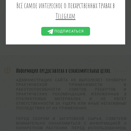
Всё самое интересное о лекарственных травах в
Telegram
Стальник полевой
Ononis arvensis L
СТАЛЬНИК ПАШЕННЫЙ
ПОДПИСАТЬСЯ
ВОЛЧУГ, ВОЛЧУЖНИК, ВОЛОВЬЯ
ТРАВА, КОЗЛИННИК ВОНЮЧИЙ
Информация предоставлена в ознакомительных целях.
АДМИНИСТРАЦИЯ САЙТА НЕ ВЫПОЛНЯЕТ ПРОВЕРКУ
ПРАКТИЧЕСКОЙ ПРИМЕНИМОСТИ И
РАБОТОСПОСОБНОСТИ СОВЕТОВ, РЕЦЕПТОВ И
ПРАКТИЧЕСКИХ РЕКОМЕНДАЦИЙ, ИЗЛОЖЕННЫХ В
ПУБЛИКУЕМЫХ МАТЕРИАЛАХ И НЕ НЕСЕТ
ОТВЕТСТВЕННОСТИ ЗА УЩЕРБ ИЛИ ИНЫЕ НЕГАТИВНЫЕ
ПОСЛЕДСТВИЯ ОТ ИХ ПРИМЕНЕНИЯ.
ПЕРЕД СБОРОМ И ЗАГОТОВКОЙ СЫРЬЯ, СОВЕТУЕМ
ВНИМАТЕЛЬНО ОЗНАКОМИТЬСЯ С ИНФОРМАЦИЕЙ О
КОНКРЕТНОМ РАСТЕНИИ. ПЕРЕД ИСПОЛЬЗОВАНИЕМ,