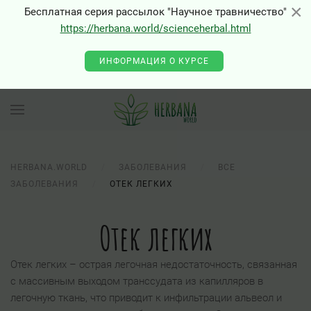
×
×
Бесплатная серия рассылок "Научное травничество"
https://herbana.world/scienceherbal.html
ИНФОРМАЦИЯ О КУРСЕ
HERBANA.WORLD
ЗАБОЛЕВАНИЯ
ВСЕ
ЗАБОЛЕВАНИЯ
ОТЕК ЛЕГКИХ
Отек легких
Отек легких – острая легочная недостаточность, связанная
с массивным выходом транссудата из капилляров в
легочную ткань, что приводит к инфильтрации альвеол и