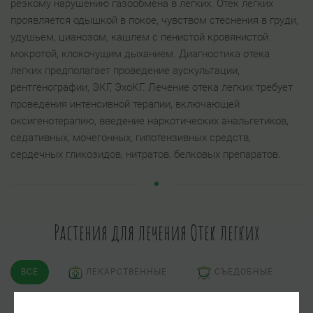
резкому нарушению газообмена в легких. Отек легких
проявляется одышкой в покое, чувством стеснения в груди,
удушьем, цианозом, кашлем с пенистой кровянистой
мокротой, клокочущим дыханием. Диагностика отека
легких предполагает проведение аускультации,
рентгенографии, ЭКГ, ЭхоКГ. Лечение отека легких требует
проведения интенсивной терапии, включающей
оксигенотерапию, введение наркотических анальгетиков,
седативных, мочегонных, гипотензивных средств,
сердечных гликозидов, нитратов, белковых препаратов.
Растения для лечения Отек легких
ВСЕ
ЛЕКАРСТВЕННЫЕ
СЪЕДОБНЫЕ
ЯДОВИТЫЕ
ПСИХОАКТИВНЫЕ