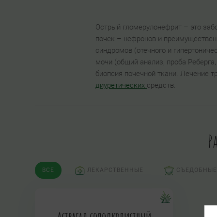
Острый гломерулонефрит – это заб
почек – нефронов и преимуществен
синдромов (отечного и гипертониче
мочи (общий анализ, проба Реберга
биопсия почечной ткани. Лечение т
диуретических
средств.
Р
ВСЕ
ЛЕКАРСТВЕННЫЕ
СЪЕДОБНЫЕ
Астрагал солодколистный