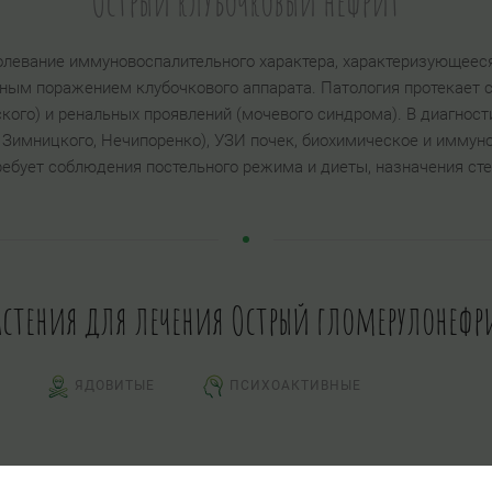
Острый клубочковый нефрит
олевание иммуновоспалительного характера, характеризующеес
ным поражением клубочкового аппарата. Патология протекает 
ского) и ренальных проявлений (мочевого синдрома). В диагнос
, Зимницкого, Нечипоренко), УЗИ почек, биохимическое и иммун
ребует соблюдения постельного режима и диеты, назначения ст
астения для лечения Острый гломерулонефр
ЯДОВИТЫЕ
ПСИХОАКТИВНЫЕ