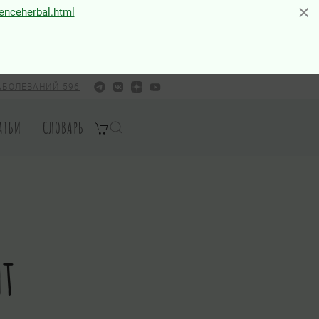
×
×
ienceherbal.html
АБОЛЕВАНИЙ 596
АТЬИ
СЛОВАРЬ
т