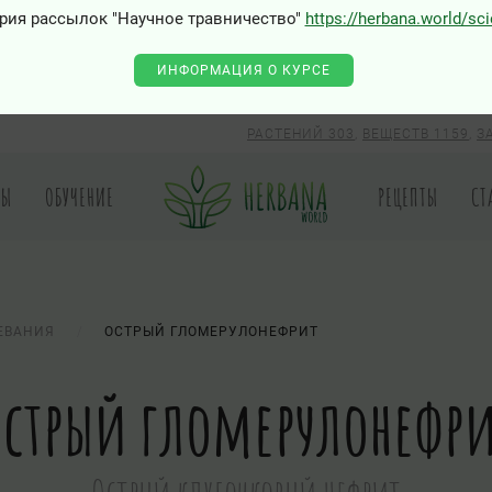
0 - Class "Joomla\Input\Json" not found
рия рассылок "Научное травничество"
https://herbana.world/sc
ИНФОРМАЦИЯ О КУРСЕ
РАСТЕНИЙ 303
,
ВЕЩЕСТВ 1159
,
З
РЫ
ОБУЧЕНИЕ
РЕЦЕПТЫ
СТ
ЕВАНИЯ
ОСТРЫЙ ГЛОМЕРУЛОНЕФРИТ
Острый гломерулонефри