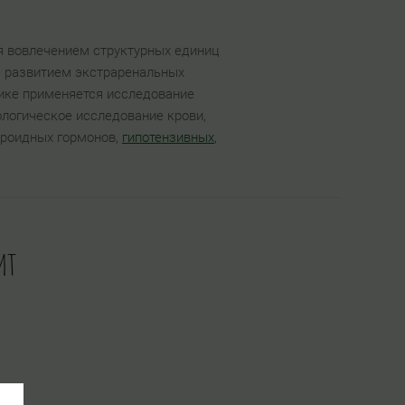
я вовлечением структурных единиц
с развитием экстраренальных
тике применяется исследование
ологическое исследование крови,
ероидных гормонов,
гипотензивных
,
ит