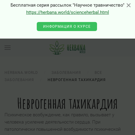
×
×
Бесплатная серия рассылок "Научное травничество"
https://herbana.world/scienceherbal.html
0 - Class "Joomla\Input\Json" not found
ИНФОРМАЦИЯ О КУРСЕ
HERBANA.WORLD
ЗАБОЛЕВАНИЯ
ВСЕ
ЗАБОЛЕВАНИЯ
НЕВРОГЕННАЯ ТАХИКАРДИЯ
Неврогенная тахикардия
Психическое возбуждение, как правило, вызывает у
человека усиление деятельности сердца. При
патологически повышенной возбудимости психической